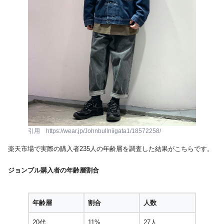
引用 https://wear.jp/Johnbullniigata1/18572258/
楽天市場で実際の購入者235人の年齢層を調査した結果がこちらです。
ジョンブル購入者の年齢層割合
年齢層
割合
人数
20代
11%
27人