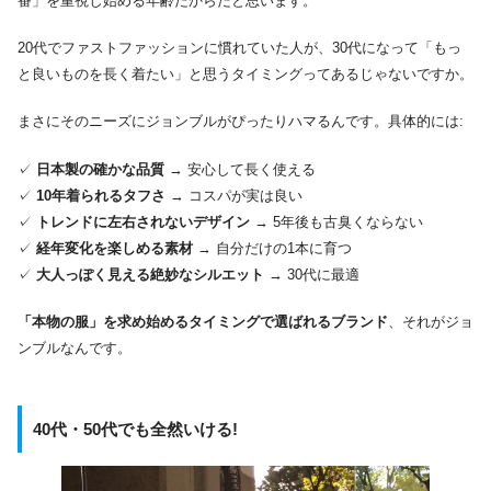
番」を重視し始める年齢だからだと思います。
20代でファストファッションに慣れていた人が、30代になって「もっ
と良いものを長く着たい」と思うタイミングってあるじゃないですか。
まさにそのニーズにジョンブルがぴったりハマるんです。具体的には:
✓
日本製の確かな品質
→ 安心して長く使える
✓
10年着られるタフさ
→ コスパが実は良い
✓
トレンドに左右されないデザイン
→ 5年後も古臭くならない
✓
経年変化を楽しめる素材
→ 自分だけの1本に育つ
✓
大人っぽく見える絶妙なシルエット
→ 30代に最適
「本物の服」を求め始めるタイミングで選ばれるブランド
、それがジョ
ンブルなんです。
40代・50代でも全然いける!