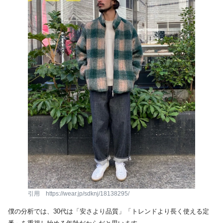
引用 https://wear.jp/sdknj/18138295/
僕の分析では、30代は「安さより品質」「トレンドより長く使える定