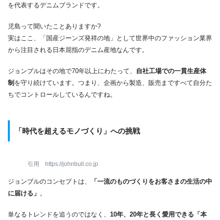
を代表するデニムブランドです。
児島って聞いたことありますか?
実はここ、「国産ジーンズ発祥の地」として世界中のファッション業界
から注目される日本屈指のデニム産地なんです。
ジョンブルはその地で70年以上にわたって、
自社工場での一貫生産体
制
を守り続けています。つまり、企画から製造、販売まですべて自分た
ちでコントロールしているんですね。
「時代を超えるモノづくり」への挑戦
引用 https://johnbull.co.jp
ジョンブルのコンセプトは、
「一流のものづくりをお客さまの生活の中
に届ける」
。
単なるトレンドを追うのではなく、
10年、20年と長く愛用できる「本