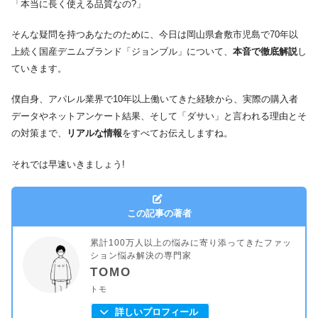
「本当に長く使える品質なの?」
そんな疑問を持つあなたのために、今日は岡山県倉敷市児島で70年以
上続く国産デニムブランド「ジョンブル」について、
本音で徹底解説
し
ていきます。
僕自身、アパレル業界で10年以上働いてきた経験から、実際の購入者
データやネットアンケート結果、そして「ダサい」と言われる理由とそ
の対策まで、
リアルな情報
をすべてお伝えしますね。
それでは早速いきましょう!
この記事の著者
累計100万人以上の悩みに寄り添ってきたファッ
ション悩み解決の専門家
TOMO
トモ
詳しいプロフィール