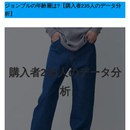
ジョンブルの年齢層は?【購入者235人のデータ分
析】
購入者235人のデータ分
析