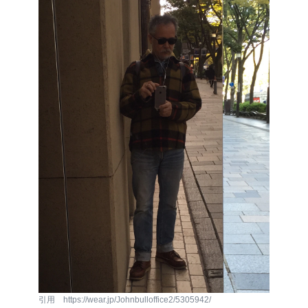
引用 https://wear.jp/Johnbulloffice2/5305942/