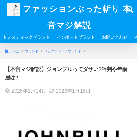
ファッションぶった斬り 本
音マジ解説
ドメスティックブランド
インポートブランド
お問い合わせ
P
ホーム
ブランド
ドメスティックブランド
【本音マジ解説】ジョンブルってダサい?評判や年齢
層は?
2026年1月14日
2026年1月15日