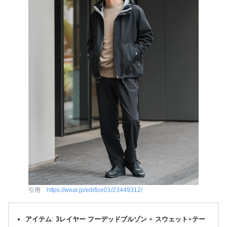
引用
https://wear.jp/edifice01/23449312/
アイテム
:
3レイヤー フーデッドブルゾン
+
スウェット
+
テー