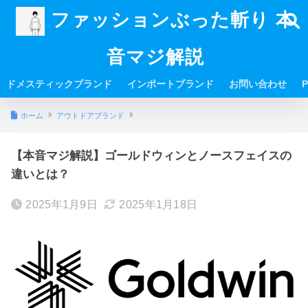
ファッションぶった斬り 本
音マジ解説
ドメスティックブランド
インポートブランド
お問い合わせ
P
ホーム
アウトドアブランド
【本音マジ解説】ゴールドウィンとノースフェイスの
違いとは？
2025年1月9日
2025年1月18日