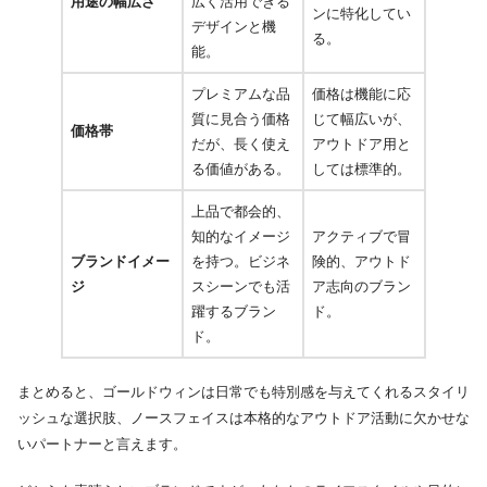
用途の幅広さ
広く活用できる
ンに特化してい
デザインと機
る。
能。
プレミアムな品
価格は機能に応
質に見合う価格
じて幅広いが、
価格帯
だが、長く使え
アウトドア用と
る価値がある。
しては標準的。
上品で都会的、
知的なイメージ
アクティブで冒
ブランドイメー
を持つ。ビジネ
険的、アウトド
ジ
スシーンでも活
ア志向のブラン
躍するブラン
ド。
ド。
まとめると、ゴールドウィンは日常でも特別感を与えてくれるスタイリ
ッシュな選択肢、ノースフェイスは本格的なアウトドア活動に欠かせな
いパートナーと言えます。