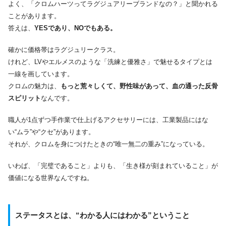
よく、「クロムハーツってラグジュアリーブランドなの？」と聞かれる
ことがあります。
答えは、
YESであり、NOでもある。
確かに価格帯はラグジュリークラス。
けれど、LVやエルメスのような「洗練と優雅さ」で魅せるタイプとは
一線を画しています。
クロムの魅力は、
もっと荒々しくて、野性味があって、血の通った反骨
スピリット
なんです。
職人が1点ずつ手作業で仕上げるアクセサリーには、工業製品にはな
い“ムラ”や“クセ”があります。
それが、クロムを身につけたときの“唯一無二の重み”になっている。
いわば、「完璧であること」よりも、「生き様が刻まれていること」が
価値になる世界なんですね。
ステータスとは、“わかる人にはわかる”ということ