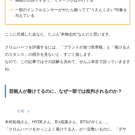
偽物が出回りすぎて、イメージがぼやけてる
一部のインフルエンサーがやたら煽ってて“うさんくさい”印象を
与えている
ここに共感したあなた、たぶん“本物志向”なんだと思います。
クロムハーツを評価するには、「ブランドが放つ世界観」と「着ける人
のスタンス」の両方を見ないと、すごく損します。
なので、この記事ではその誤解も含めて、ぜんぶ本音で語っていきます
ね。
芸能人が着けてるのに、なぜ一部では批判されるのか？
引用
x
木村拓哉さん、HYDEさん、B’z稲葉さん、BTSのVくん…。
「クロムハーツをかっこよく着けてる人」が一定数いるのに、「ダサ