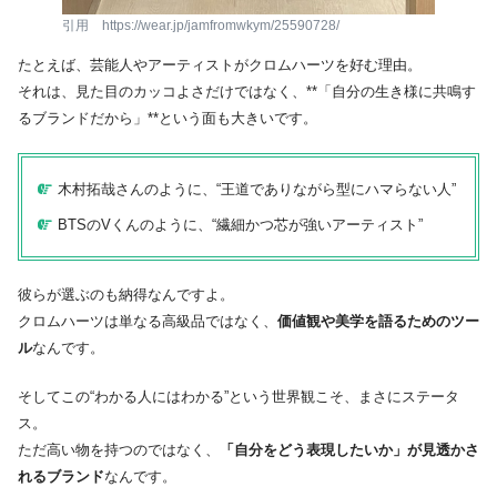
引用 https://wear.jp/jamfromwkym/25590728/
たとえば、芸能人やアーティストがクロムハーツを好む理由。
それは、見た目のカッコよさだけではなく、**「自分の生き様に共鳴す
るブランドだから」**という面も大きいです。
木村拓哉さんのように、“王道でありながら型にハマらない人”
BTSのVくんのように、“繊細かつ芯が強いアーティスト”
彼らが選ぶのも納得なんですよ。
クロムハーツは単なる高級品ではなく、
価値観や美学を語るためのツー
ル
なんです。
そしてこの“わかる人にはわかる”という世界観こそ、まさにステータ
ス。
ただ高い物を持つのではなく、
「自分をどう表現したいか」が見透かさ
れるブランド
なんです。