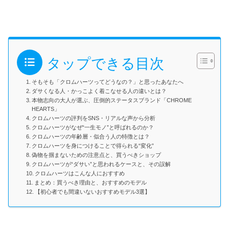
タップできる目次
そもそも「クロムハーツってどうなの？」と思ったあなたへ
ダサくなる人・かっこよく着こなせる人の違いとは？
本物志向の大人が選ぶ、圧倒的ステータスブランド「CHROME
HEARTS」
クロムハーツの評判をSNS・リアルな声から分析
クロムハーツがなぜ“一生モノ”と呼ばれるのか？
クロムハーツの年齢層・似合う人の特徴とは？
クロムハーツを身につけることで得られる“変化”
偽物を掴まないための注意点と、買うべきショップ
クロムハーツが“ダサい”と思われるケースと、その誤解
クロムハーツはこんな人におすすめ
まとめ：買うべき理由と、おすすめのモデル
【初心者でも間違いないおすすめモデル3選】