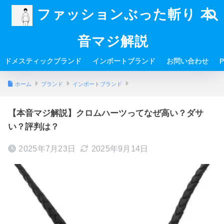
ファッションぶった斬り 本
音マジ解説
ドメスティックブランド
インポートブランド
お問い合わせ
P
ホーム
ブランド
インポートブランド
【本音マジ解説】クロムハーツってなぜ高い？ダサ
い？評判は？
2025年7月23日
2025年9月14日