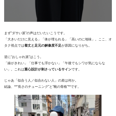
まず“ダサい派”の声はだいたいこうです。
「大きいだけに見える」「体が埋もれる」「高いのに地味」。ここ、オ
タク視点では
着丈と足元の解像度不足
が原因になりがち。
逆に“おしゃれ派”はこう。
「線がきれい」「仕事でも浮かない」「午後でもシワが気にならな
い」。これは
重心設計が刺さっているサイン
です。
じゃあ「似合う人／似合わない人」の差は何か。
結論、**“長さのチューニング”と“靴の骨格”**です。