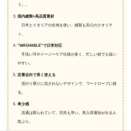
う」。
国内縫製×高品質素材
日本とイタリアの生地を使い、縫製も安心のクオリテ
ィ。
“WASHABLE”で日常対応
手洗い可やイージーケア仕様が多く、忙しい朝でも扱い
やすい。
定番志向で長く使える
流行り廃りに流されないデザインで、ワードローブに残
る。
希少感
流通は限られていて、完売も早い。再入荷通知が出る人
気ぶり。