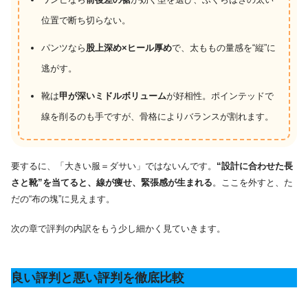
位置で断ち切らない。
パンツなら
股上深め×ヒール厚め
で、太ももの量感を“縦”に
逃がす。
靴は
甲が深いミドルボリューム
が好相性。ポインテッドで
線を削るのも手ですが、骨格によりバランスが割れます。
要するに、「大きい服＝ダサい」ではないんです。
“設計に合わせた長
さと靴”を当てると、線が痩せ、緊張感が生まれる
。ここを外すと、た
だの“布の塊”に見えます。
次の章で評判の内訳をもう少し細かく見ていきます。
良い評判と悪い評判を徹底比較