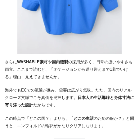
さらに
WASHABLE素材
や
国内縫製
の採用が多く、日常の扱いやすさも
両立。ここまで読むと、「オケージョンから送り迎えまで1着でいけ
る」理由、見えてきませんか。
海外でもECでの流通が進み、需要は広がり気味。ただ、国内のリアル
クローズ文脈でこそ真価を発揮します。
日本人の生活導線と身体寸法に
寄り添った設計
だからです。
この時点で「どこの国？」よりも、「
どこの生活
のための服か？」と問
うと、エンフォルドの輪郭がかなりクリアになります。