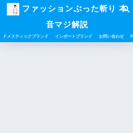
ファッションぶった斬り 本
音マジ解説
ドメスティックブランド
インポートブランド
お問い合わせ
P