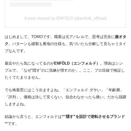
A post shared by ENFÖLD (@enfold_official)
はじめまして、TOMOです。職業は元アパレルで、思考は完全に
服オタ
ク
。パターンも縫製も裏地の仕様も、気づいたら分解して見ちゃうタイ
プなんです。
最近やたら気になってるのが
ENFÖLD（エンフォルド）
。理由はシン
プルで、「なぜ“隠す”のに洗練が増すのか」。ここ、プロ目線で検証し
たくてたまりません。
でも検索窓にはこう出ますよね。「エンフォルド ダサい」「年齢層」
「評判」。価格は決して安くない。似合わなかったら痛い。だから躊躇
しますよね。
結論から言うと、エンフォルドは**“
隠す”を設計で逆転させるブランド
**です。