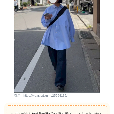
引用 https://wear.jp/ttknrm/25294136/
ワンピなら
前後差の裾
が効く型を選び、ふくらはぎの太い