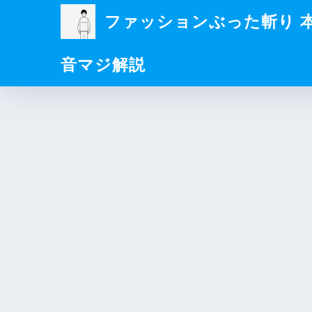
ファッションぶった斬り 
音マジ解説