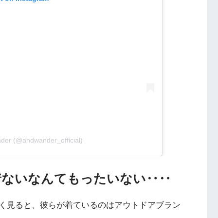
nder (@andwander_official)
着ないなんてもったいない‥‥
よく見ると、彼らが着ているのはアウトドアブラン