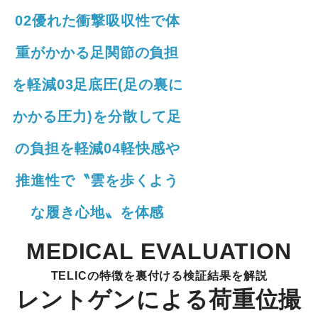
02
優れた衝撃吸収性
で体
重がかかる足関節の負担
を軽減03
足底圧(足の裏に
かかる圧力)を分散
して足
の負担を軽減04
軽快感や
推進性
で〝雲を歩くよう
な履き心地〟を体感
MEDICAL EVALUATION
TELICの特徴を裏付ける検証結果を解説
レントゲンによる荷重位撮