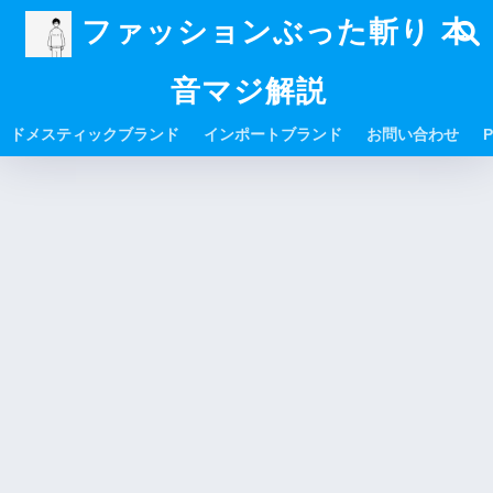
ファッションぶった斬り 本
音マジ解説
ドメスティックブランド
インポートブランド
お問い合わせ
P