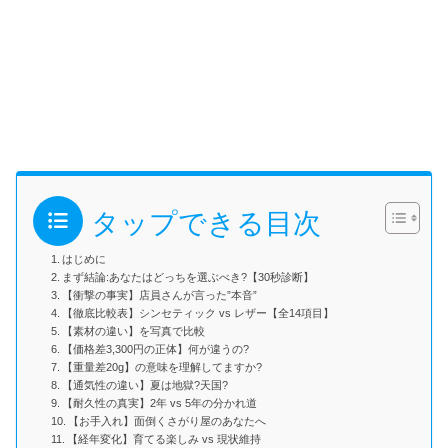
タップできる目次
はじめに
まず結論:あなたはどっちを選ぶべき?【30秒診断】
【衝撃の事実】店員さんが言った”本音”
【徹底比較表】シンセティック vs レザー【全14項目】
【素材の違い】を写真で比較
【価格差3,300円の正体】何が違うの?
【重量差20g】の意味を理解してますか?
【通気性の違い】夏は地獄?天国?
【耐久性の真実】2年 vs 5年の分かれ道
【お手入れ】面倒くさがり屋のあなたへ
【経年変化】育てる楽しみ vs 現状維持