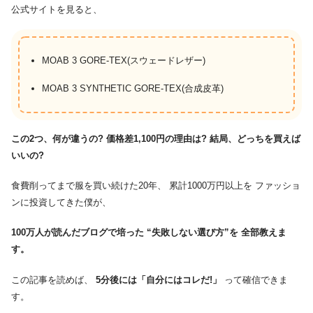
公式サイトを見ると、
MOAB 3 GORE-TEX(スウェードレザー)
MOAB 3 SYNTHETIC GORE-TEX(合成皮革)
この2つ、何が違うの?
価格差1,100円の理由は?
結局、どっちを買えば
いいの?
食費削ってまで服を買い続けた20年、 累計1000万円以上を ファッショ
ンに投資してきた僕が、
100万人が読んだブログで培った “失敗しない選び方”を 全部教えま
す。
この記事を読めば、
5分後には「自分にはコレだ!」
って確信できま
す。