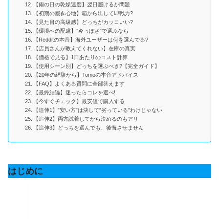
【雨の日の乾燥速度】翌日履けるか問題
【初期の履き心地】箱から出して即戦力?
【見た目の高級感】どっちがカッコいい?
【環境への配慮】”今っぽさ”で選ぶなら
【Redditの本音】海外ユーザーは何を選んでる?
【店員さんが教えてくれない】在庫の真実
【価格で見る】1日あたりのコスト計算
【使用シーン別】どっちを選ぶべき?【完全ガイド】
【20年の経験から】Tomoの本音アドバイス
【FAQ】よくある質問に全部答えます
【最終結論】迷ったらコレを選べ!
【今すぐチェック】最安値で購入する
【追伸1】”安い方”は決して”劣っている”わけじゃない
【追伸2】両方試着してから決めるのもアリ
【追伸3】どっちを選んでも、後悔させません
はじめに