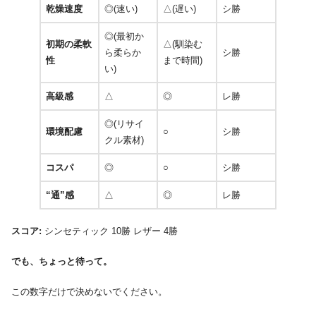
乾燥速度
◎(速い)
△(遅い)
シ勝
◎(最初か
初期の柔軟
△(馴染む
ら柔らか
シ勝
性
まで時間)
い)
高級感
△
◎
レ勝
◎(リサイ
環境配慮
○
シ勝
クル素材)
コスパ
◎
○
シ勝
“通”感
△
◎
レ勝
スコア:
シンセティック 10勝 レザー 4勝
でも、ちょっと待って。
この数字だけで決めないでください。