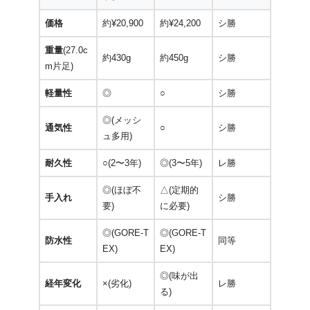
価格
約¥20,900
約¥24,200
シ勝
重量
(27.0c
約430g
約450g
シ勝
m片足)
軽量性
◎
○
シ勝
◎(メッシ
通気性
○
シ勝
ュ多用)
耐久性
○(2〜3年)
◎(3〜5年)
レ勝
◎(ほぼ不
△(定期的
手入れ
シ勝
要)
に必要)
◎(GORE-T
◎(GORE-T
防水性
同等
EX)
EX)
◎(味が出
経年変化
×(劣化)
レ勝
る)