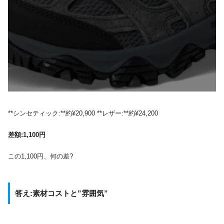
**シンセティック:**約¥20,900 **レザー:**約¥24,200
差額:1,100円
この1,100円、何の差?
答え:素材コストと”雰囲気”