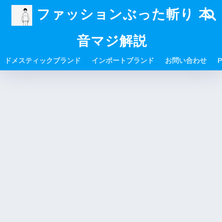
ファッションぶった斬り 本
音マジ解説
ドメスティックブランド
インポートブランド
お問い合わせ
P