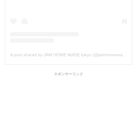
A post shared by JAM HOME MADE tokyo (@jamhomemade_shop)
スポンサーリンク