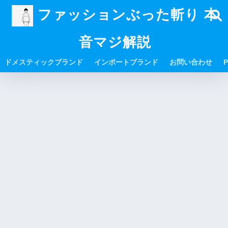
ファッションぶった斬り 本
音マジ解説
ドメスティックブランド
インポートブランド
お問い合わせ
P