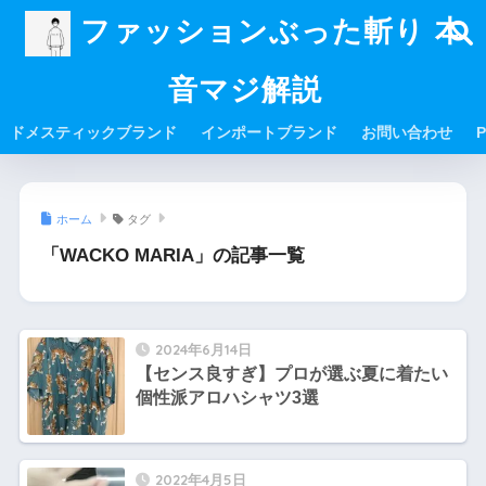
ファッションぶった斬り 本
音マジ解説
ドメスティックブランド
インポートブランド
お問い合わせ
P
ホーム
タグ
「WACKO MARIA」の記事一覧
2024年6月14日
【センス良すぎ】プロが選ぶ夏に着たい
個性派アロハシャツ3選
2022年4月5日