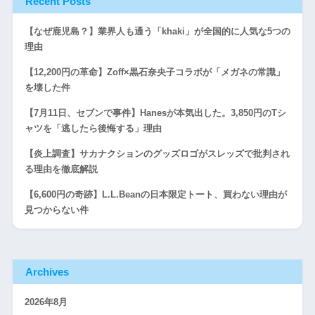
Recent Posts
【なぜ鹿児島？】業界人も通う「khaki」が全国的に人気な5つの
理由
【12,200円の革命】Zoff×黒石奈央子コラボが「メガネの常識」
を壊した件
【7月11日、セブンで事件】Hanesが本気出した。3,850円のTシ
ャツを「逃したら後悔する」理由
【炎上調査】サカナクションのグッズロゴがスレッズで批判され
る理由を徹底解説
【6,600円の奇跡】L.L.Beanの日本限定トート、買わない理由が
見つからない件
Archives
2026年8月