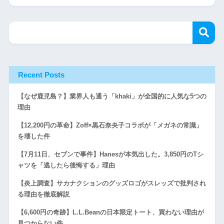
Recent Posts
【なぜ鹿児島？】業界人も通う「khaki」が全国的に人気な5つの
理由
【12,200円の革命】Zoff×黒石奈央子コラボが「メガネの常識」
を壊した件
【7月11日、セブンで事件】Hanesが本気出した。3,850円のTシ
ャツを「逃したら後悔する」理由
【炎上調査】サカナクションのグッズロゴがスレッズで批判され
る理由を徹底解説
【6,600円の奇跡】L.L.Beanの日本限定トート、買わない理由が
見つからない件