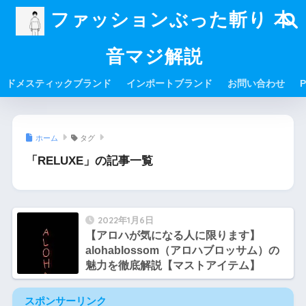
ファッションぶった斬り 本
音マジ解説
ドメスティックブランド
インポートブランド
お問い合わせ
P
ホーム
タグ
「RELUXE」の記事一覧
2022年1月6日
【アロハが気になる人に限ります】
alohablossom（アロハブロッサム）の
魅力を徹底解説【マストアイテム】
スポンサーリンク