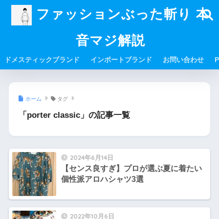
ファッションぶった斬り 本
音マジ解説
ドメスティックブランド
インポートブランド
お問い合わせ
P
ホーム
タグ
「porter classic」の記事一覧
2024年6月14日
【センス良すぎ】プロが選ぶ夏に着たい
個性派アロハシャツ3選
2022年10月6日