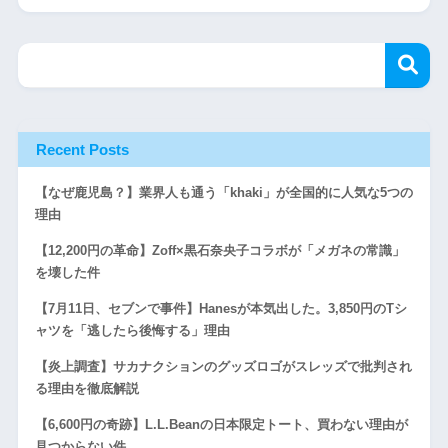
Recent Posts
【なぜ鹿児島？】業界人も通う「khaki」が全国的に人気な5つの
理由
【12,200円の革命】Zoff×黒石奈央子コラボが「メガネの常識」
を壊した件
【7月11日、セブンで事件】Hanesが本気出した。3,850円のTシ
ャツを「逃したら後悔する」理由
【炎上調査】サカナクションのグッズロゴがスレッズで批判され
る理由を徹底解説
【6,600円の奇跡】L.L.Beanの日本限定トート、買わない理由が
見つからない件