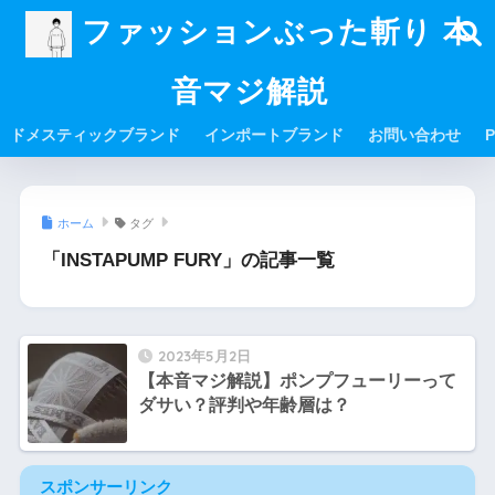
ファッションぶった斬り 本
音マジ解説
ドメスティックブランド
インポートブランド
お問い合わせ
P
ホーム
タグ
「INSTAPUMP FURY」の記事一覧
2023年5月2日
【本音マジ解説】ポンプフューリーって
ダサい？評判や年齢層は？
スポンサーリンク