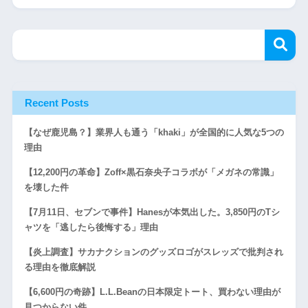
Recent Posts
【なぜ鹿児島？】業界人も通う「khaki」が全国的に人気な5つの
理由
【12,200円の革命】Zoff×黒石奈央子コラボが「メガネの常識」
を壊した件
【7月11日、セブンで事件】Hanesが本気出した。3,850円のTシ
ャツを「逃したら後悔する」理由
【炎上調査】サカナクションのグッズロゴがスレッズで批判され
る理由を徹底解説
【6,600円の奇跡】L.L.Beanの日本限定トート、買わない理由が
見つからない件