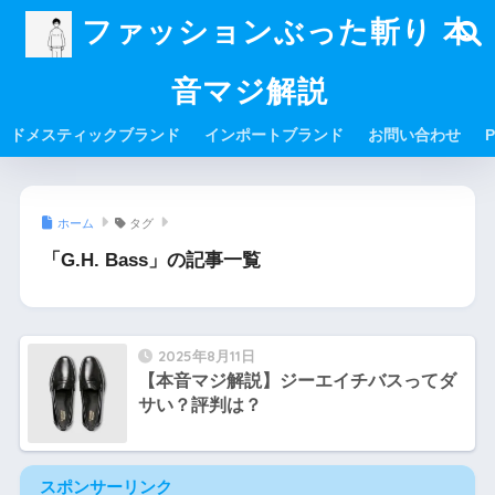
ファッションぶった斬り 本
音マジ解説
ドメスティックブランド
インポートブランド
お問い合わせ
P
ホーム
タグ
「G.H. Bass」の記事一覧
2025年8月11日
【本音マジ解説】ジーエイチバスってダ
サい？評判は？
スポンサーリンク