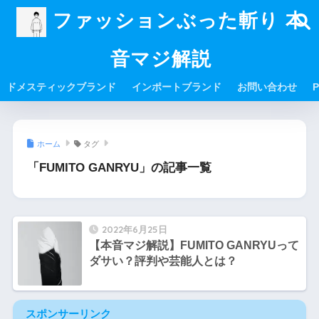
ファッションぶった斬り 本
音マジ解説
ドメスティックブランド
インポートブランド
お問い合わせ
P
ホーム
タグ
「FUMITO GANRYU」の記事一覧
2022年6月25日
【本音マジ解説】FUMITO GANRYUって
ダサい？評判や芸能人とは？
スポンサーリンク