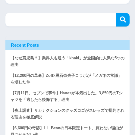
Recent Posts
【なぜ鹿児島？】業界人も通う「khaki」が全国的に人気な5つの
理由
【12,200円の革命】Zoff×黒石奈央子コラボが「メガネの常識」
を壊した件
【7月11日、セブンで事件】Hanesが本気出した。3,850円のTシ
ャツを「逃したら後悔する」理由
【炎上調査】サカナクションのグッズロゴがスレッズで批判され
る理由を徹底解説
【6,600円の奇跡】L.L.Beanの日本限定トート、買わない理由が
見つからない件