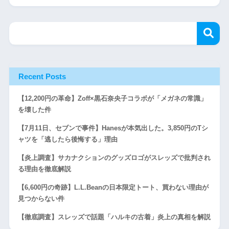
Recent Posts
【12,200円の革命】Zoff×黒石奈央子コラボが「メガネの常識」
を壊した件
【7月11日、セブンで事件】Hanesが本気出した。3,850円のTシ
ャツを「逃したら後悔する」理由
【炎上調査】サカナクションのグッズロゴがスレッズで批判され
る理由を徹底解説
【6,600円の奇跡】L.L.Beanの日本限定トート、買わない理由が
見つからない件
【徹底調査】スレッズで話題「ハルキの古着」炎上の真相を解説