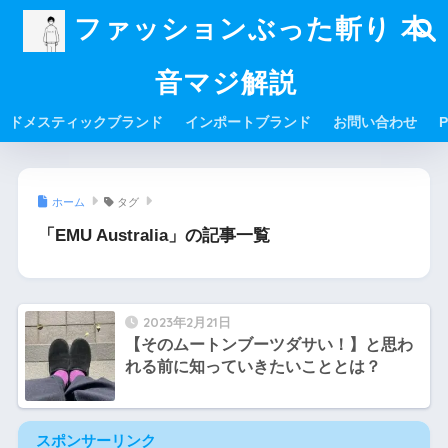
ファッションぶった斬り 本
音マジ解説
ドメスティックブランド
インポートブランド
お問い合わせ
P
ホーム
タグ
「EMU Australia」の記事一覧
2023年2月21日
【そのムートンブーツダサい！】と思わ
れる前に知っていきたいこととは？
スポンサーリンク