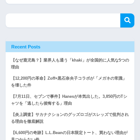
Recent Posts
【なぜ鹿児島？】業界人も通う「khaki」が全国的に人気な5つの
理由
【12,200円の革命】Zoff×黒石奈央子コラボが「メガネの常識」
を壊した件
【7月11日、セブンで事件】Hanesが本気出した。3,850円のTシ
ャツを「逃したら後悔する」理由
【炎上調査】サカナクションのグッズロゴがスレッズで批判され
る理由を徹底解説
【6,600円の奇跡】L.L.Beanの日本限定トート、買わない理由が
見つからない件