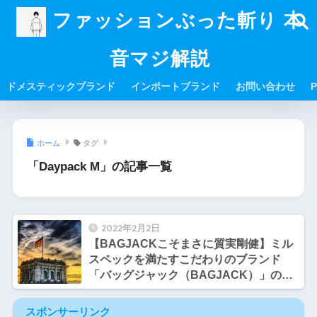
ファッションぶった斬り 本
音マジ解説
ドメスティックブランド
インポートブランド
お問い合わせ
P
ホーム
タグ
「Daypack M」の記事一覧
2022年2月2日
【BAGJACKこそまさに質実剛健】ミル
スペックを満たすこだわりのブランド
「バッグジャック（BAGJACK）」の特
徴とオススメモデルを知っていますか？
スポンサーリンク