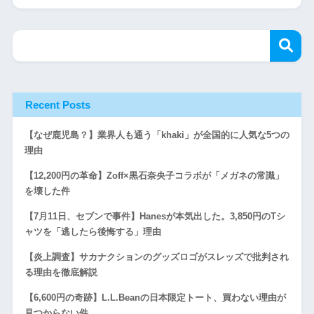
Recent Posts
【なぜ鹿児島？】業界人も通う「khaki」が全国的に人気な5つの
理由
【12,200円の革命】Zoff×黒石奈央子コラボが「メガネの常識」
を壊した件
【7月11日、セブンで事件】Hanesが本気出した。3,850円のTシ
ャツを「逃したら後悔する」理由
【炎上調査】サカナクションのグッズロゴがスレッズで批判され
る理由を徹底解説
【6,600円の奇跡】L.L.Beanの日本限定トート、買わない理由が
見つからない件