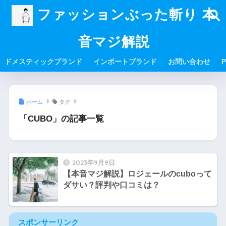
ファッションぶった斬り 本
音マジ解説
ドメスティックブランド
インポートブランド
お問い合わせ
P
ホーム
タグ
「CUBO」の記事一覧
2023年9月9日
【本音マジ解説】ロジェールのcuboって
ダサい？評判や口コミは？
スポンサーリンク