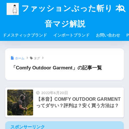
ファッションぶった斬り 本
音マジ解説
ドメスティックブランド
インポートブランド
お問い合わせ
P
ホーム
タグ
「Comfy Outdoor Garment」の記事一覧
2022年6月20日
【本音】COMFY OUTDOOR GARMENT
ってダサい？評判は？安く買う方法は？
スポンサーリンク