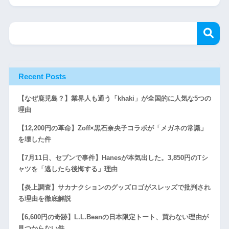
Recent Posts
【なぜ鹿児島？】業界人も通う「khaki」が全国的に人気な5つの
理由
【12,200円の革命】Zoff×黒石奈央子コラボが「メガネの常識」
を壊した件
【7月11日、セブンで事件】Hanesが本気出した。3,850円のTシ
ャツを「逃したら後悔する」理由
【炎上調査】サカナクションのグッズロゴがスレッズで批判され
る理由を徹底解説
【6,600円の奇跡】L.L.Beanの日本限定トート、買わない理由が
見つからない件