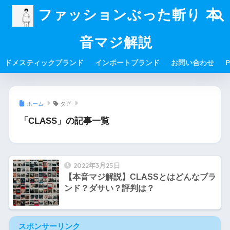
ファッションぶった斬り 本
音マジ解説
ドメスティックブランド
インポートブランド
お問い合わせ
P
ホーム
タグ
「CLASS」の記事一覧
2022年3月25日
【本音マジ解説】CLASSとはどんなブラ
ンド？ダサい？評判は？
スポンサーリンク