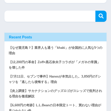
Recent Posts
【なぜ鹿児島？】業界人も通う「khaki」が全国的に人気な5つの
理由
【12,200円の革命】Zoff×黒石奈央子コラボが「メガネの常識」
を壊した件
【7月11日、セブンで事件】Hanesが本気出した。3,850円のTシ
ャツを「逃したら後悔する」理由
【炎上調査】サカナクションのグッズロゴがスレッズで批判され
る理由を徹底解説
【6,600円の奇跡】L.L.Beanの日本限定トート、買わない理由が
見つからない件