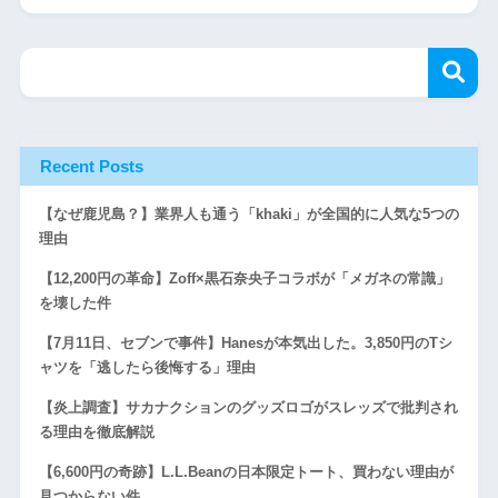
Recent Posts
【なぜ鹿児島？】業界人も通う「khaki」が全国的に人気な5つの
理由
【12,200円の革命】Zoff×黒石奈央子コラボが「メガネの常識」
を壊した件
【7月11日、セブンで事件】Hanesが本気出した。3,850円のTシ
ャツを「逃したら後悔する」理由
【炎上調査】サカナクションのグッズロゴがスレッズで批判され
る理由を徹底解説
【6,600円の奇跡】L.L.Beanの日本限定トート、買わない理由が
見つからない件