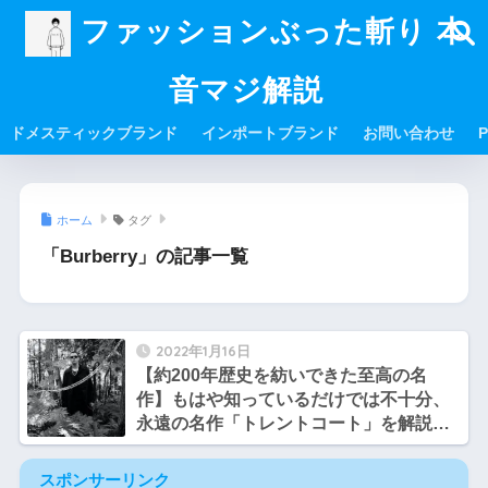
ファッションぶった斬り 本
音マジ解説
ドメスティックブランド
インポートブランド
お問い合わせ
P
ホーム
タグ
「Burberry」の記事一覧
2022年1月16日
【約200年歴史を紡いできた至高の名
作】もはや知っているだけでは不十分、
永遠の名作「トレントコート」を解説
【サトシとヒロシのファッション談義】
スポンサーリンク