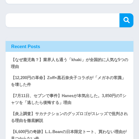
Recent Posts
【なぜ鹿児島？】業界人も通う「khaki」が全国的に人気な5つの
理由
【12,200円の革命】Zoff×黒石奈央子コラボが「メガネの常識」
を壊した件
【7月11日、セブンで事件】Hanesが本気出した。3,850円のTシ
ャツを「逃したら後悔する」理由
【炎上調査】サカナクションのグッズロゴがスレッズで批判され
る理由を徹底解説
【6,600円の奇跡】L.L.Beanの日本限定トート、買わない理由が
見つからない件