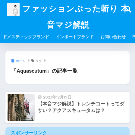
ファッションぶった斬り 本
音マジ解説
ドメスティックブランド
インポートブランド
お問い合わせ
P
ホーム
タグ
「Aquascutum」の記事一覧
2023年12月19日
【本音マジ解説】トレンチコートってダ
サい？アクアスキュータムは？
スポンサーリンク