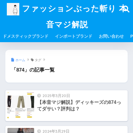
ファッションぶった斬り 本
音マジ解説
ドメスティックブランド
インポートブランド
お問い合わせ
P
ホーム
タグ
「874」の記事一覧
2025年3月20日
【本音マジ解説】ディッキーズの874っ
てダサい？評判は？
2024年3月29日