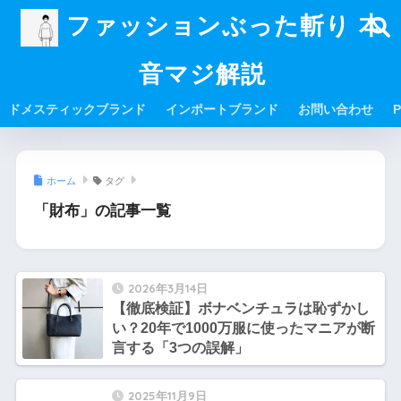
ファッションぶった斬り 本
音マジ解説
ドメスティックブランド
インポートブランド
お問い合わせ
P
ホーム
タグ
「財布」の記事一覧
2026年3月14日
【徹底検証】ボナベンチュラは恥ずかし
い？20年で1000万服に使ったマニアが断
言する「3つの誤解」
2025年11月9日