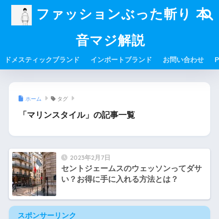
ファッションぶった斬り 本
音マジ解説
ドメスティックブランド
インポートブランド
お問い合わせ
P
ホーム
タグ
「マリンスタイル」の記事一覧
2023年2月7日
セントジェームスのウェッソンってダサ
い？お得に手に入れる方法とは？
スポンサーリンク