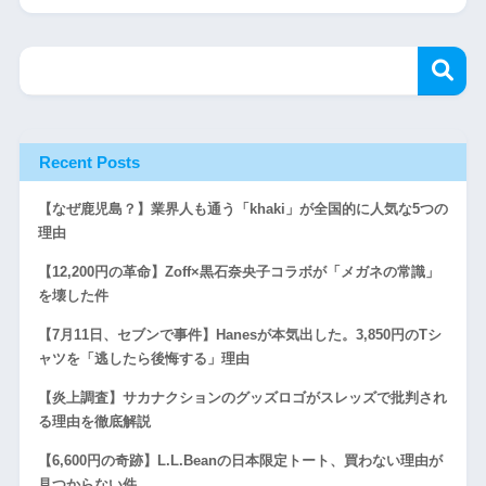
Recent Posts
【なぜ鹿児島？】業界人も通う「khaki」が全国的に人気な5つの
理由
【12,200円の革命】Zoff×黒石奈央子コラボが「メガネの常識」
を壊した件
【7月11日、セブンで事件】Hanesが本気出した。3,850円のTシ
ャツを「逃したら後悔する」理由
【炎上調査】サカナクションのグッズロゴがスレッズで批判され
る理由を徹底解説
【6,600円の奇跡】L.L.Beanの日本限定トート、買わない理由が
見つからない件