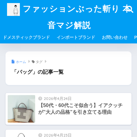
ファッションぶった斬り 本
音マジ解説
ドメスティックブランド
インポートブランド
お問い合わせ
P
ホーム
タグ
「バッグ」の記事一覧
2026年4月24日
【50代・60代こそ似合う】イアクッチ
が”大人の品格”を引き立てる理由
2026年4月23日