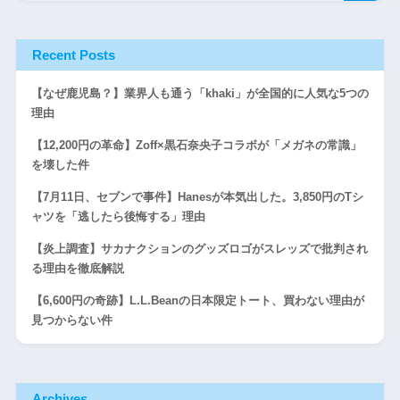
Recent Posts
【なぜ鹿児島？】業界人も通う「khaki」が全国的に人気な5つの
理由
【12,200円の革命】Zoff×黒石奈央子コラボが「メガネの常識」
を壊した件
【7月11日、セブンで事件】Hanesが本気出した。3,850円のTシ
ャツを「逃したら後悔する」理由
【炎上調査】サカナクションのグッズロゴがスレッズで批判され
る理由を徹底解説
【6,600円の奇跡】L.L.Beanの日本限定トート、買わない理由が
見つからない件
Archives