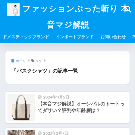
ファッションぶった斬り 本
音マジ解説
ドメスティックブランド
インポートブランド
お問い合わせ
P
ホーム
タグ
「バスクシャツ」の記事一覧
2024年11月5日
【本音マジ解説】オーシバルのトートっ
てダサい？評判や年齢層は？
2023年2月7日