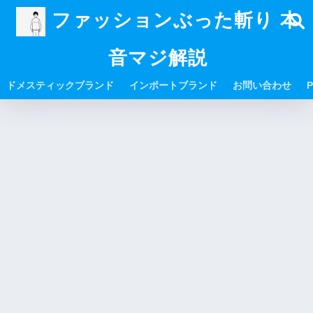
ファッションぶった斬り 本
音マジ解説
ドメスティックブランド
インポートブランド
お問い合わせ
P