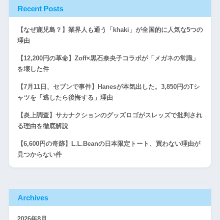
Recent Posts
【なぜ鹿児島？】業界人も通う「khaki」が全国的に人気な5つの
理由
【12,200円の革命】Zoff×黒石奈央子コラボが「メガネの常識」
を壊した件
【7月11日、セブンで事件】Hanesが本気出した。3,850円のTシ
ャツを「逃したら後悔する」理由
【炎上調査】サカナクションのグッズロゴがスレッズで批判され
る理由を徹底解説
【6,600円の奇跡】L.L.Beanの日本限定トート、買わない理由が
見つからない件
Archives
2026年8月