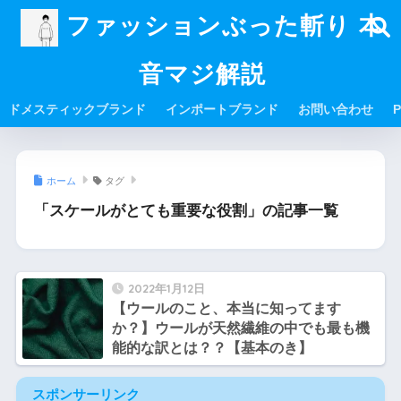
ファッションぶった斬り 本
音マジ解説
ドメスティックブランド
インポートブランド
お問い合わせ
P
ホーム
タグ
「スケールがとても重要な役割」の記事一覧
2022年1月12日
【ウールのこと、本当に知ってます
か？】ウールが天然繊維の中でも最も機
能的な訳とは？？【基本のき】
スポンサーリンク