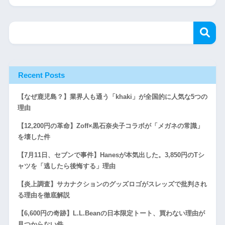
Recent Posts
【なぜ鹿児島？】業界人も通う「khaki」が全国的に人気な5つの
理由
【12,200円の革命】Zoff×黒石奈央子コラボが「メガネの常識」
を壊した件
【7月11日、セブンで事件】Hanesが本気出した。3,850円のTシ
ャツを「逃したら後悔する」理由
【炎上調査】サカナクションのグッズロゴがスレッズで批判され
る理由を徹底解説
【6,600円の奇跡】L.L.Beanの日本限定トート、買わない理由が
見つからない件