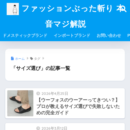
ファッションぶった斬り 本
音マジ解説
ドメスティックブランド
インポートブランド
お問い合わせ
P
ホーム
タグ
「サイズ選び」の記事一覧
2026年4月25日
【ウーフォスのウーアーってきつい？】
プロが教えるサイズ選びで失敗しないた
めの完全ガイド
2026年3月12日