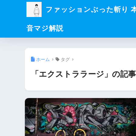
ファッションぶった斬り 
音マジ解説
ホーム
タグ
「エクストララージ」の記事