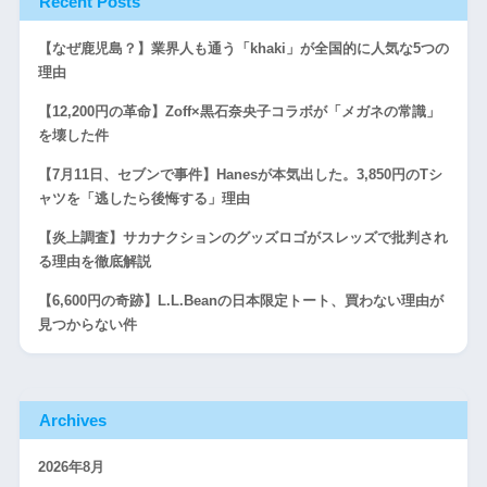
Recent Posts
【なぜ鹿児島？】業界人も通う「khaki」が全国的に人気な5つの
理由
【12,200円の革命】Zoff×黒石奈央子コラボが「メガネの常識」
を壊した件
【7月11日、セブンで事件】Hanesが本気出した。3,850円のTシ
ャツを「逃したら後悔する」理由
【炎上調査】サカナクションのグッズロゴがスレッズで批判され
る理由を徹底解説
【6,600円の奇跡】L.L.Beanの日本限定トート、買わない理由が
見つからない件
Archives
2026年8月