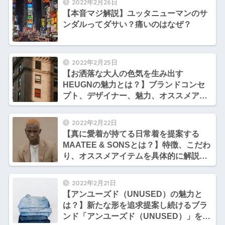
2022年2月26日
【本音マジ解説】ユッタニューマンのサ
ンダルってダサい？痛いのはなぜ？
2022年2月25日
【お洒落な大人の色気を生み出す
HEUGNの魅力とは？】ブランドコンセ
プト、デザイナー、魅力、オススメアイ
テムを徹底解説！【tomoさんのファッシ
ョン勉強部屋】
2022年2月22日
【真に愛着が持てる日常着を提案する
MAATEE & SONSとは？】特徴、こだわ
り、オススメアイテムを具体的に解説
【サトシとヒロシのファッション談義】
2022年2月21日
【アンユーズド（UNUSED）の魅力と
は？】新たな形を追求提案し続けるブラ
ンド「アンユーズド（UNUSED）」を徹