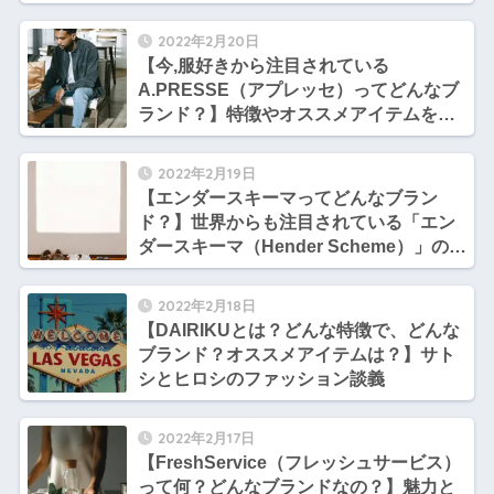
底解説【ヒロシとサトシのファッション
談義】
2022年2月20日
【今,服好きから注目されている
A.PRESSE（アプレッセ）ってどんなブ
ランド？】特徴やオススメアイテムを紹
介【tomoさんのファッション勉強部屋】
2022年2月19日
【エンダースキーマってどんなブラン
ド？】世界からも注目されている「エン
ダースキーマ（Hender Scheme）」の魅
力を徹底解説【tomoさんのファッション
勉強部屋】
2022年2月18日
【DAIRIKUとは？どんな特徴で、どんな
ブランド？オススメアイテムは？】サト
シとヒロシのファッション談義
2022年2月17日
【FreshService（フレッシュサービス）
って何？どんなブランドなの？】魅力と