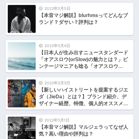
2022年3月5日
【本音マジ解説】blurhmsってどんなブ
ランド？ダサい？評判は？
2022年3月4日
【日本人が生み出すニュースタンダード
「オアスロウ(orSlow)の魅力とは？」ビ
ンテージマニアも唸る「オアスロウ
（orSlow）」の魅力、特徴、オススメア
イテム【tomoさんのファッション勉強部
2022年3月3日
屋】
【新しいハイストリートを提案するジエ
ダ（JieDa）とは？】ブランド紹介、デ
ザイナー経歴、特徴、個人的オススメア
イテム【tomoさんのファッション勉強部
屋】
2022年3月1日
【本音マジ解説】マルジェラってなぜ人
気？高い理由や評判は？