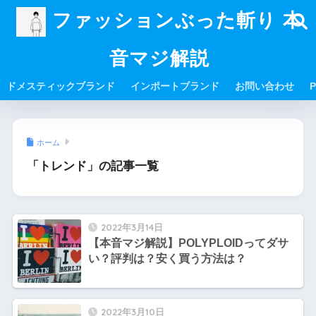
ファッションぶった斬り 本
音マジ解説
ドメスティックブランド
インポートブランド
お問い合わせ
P
ホーム
「トレンド」の記事一覧
2022年3月14日
【本音マジ解説】POLYPLOIDってダサ
い？評判は？安く買う方法は？
2022年3月10日