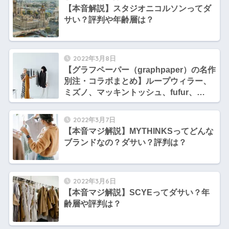
【本音解説】スタジオニコルソンってダ
サい？評判や年齢層は？
2022年3月8日
【グラフペーパー（graphpaper）の名作
別注・コラボまとめ】ループウィラー、
ミズノ、マッキントッシュ、fufur、
isness、aton、daiwaなどの名だたる名
作を総まとめ！
2022年3月7日
【本音マジ解説】MYTHINKSってどんな
ブランドなの？ダサい？評判は？
2022年3月6日
【本音マジ解説】SCYEってダサい？年
齢層や評判は？