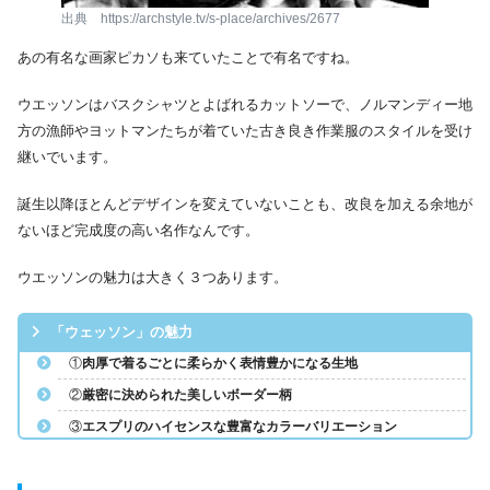
出典 https://archstyle.tv/s-place/archives/2677
あの有名な画家ピカソも来ていたことで有名ですね。
ウエッソンはバスクシャツとよばれるカットソーで、ノルマンディー地
方の漁師やヨットマンたちが着ていた古き良き作業服のスタイルを受け
継いでいます。
誕生以降ほとんどデザインを変えていないことも、改良を加える余地が
ないほど完成度の高い名作なんです。
ウエッソンの魅力は大きく３つあります。
「ウェッソン」の魅力
①
肉厚で着るごとに柔らかく表情豊かになる生地
②
厳密に決められた美しいボーダー柄
③
エスプリのハイセンスな豊富なカラーバリエーション