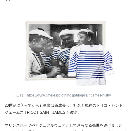
出典 https://www.timelessclothing.jp/blog/saintjames-histry
20世紀に入ってからも事業は急成長し、社名も現在のトリコ・セント
ジェームス‘TRICOT SAINT JAMES’と改名。
マリンスポーツやカジュアルウェアとしてさらなる発展を遂げました