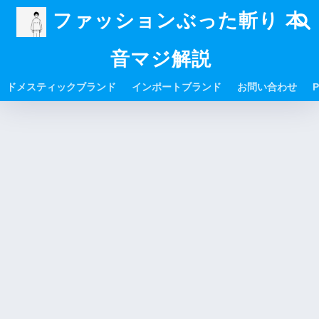
ファッションぶった斬り 本
音マジ解説
ドメスティックブランド
インポートブランド
お問い合わせ
P