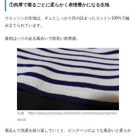
①
肉厚で着るごとに柔らかく表情豊かになる生地
ウエッソンの生地は、ギュとしっかり目の詰まったコットン100%で編
み立てられています。
最初はハリのある風合いで程良い肉厚感。
出典 https://www.ponkotsu-hitomishiri.com/entry/saintjames-
dasai
着込んで洗濯を繰り返していくと、ビンテージのような風合いと柔らか