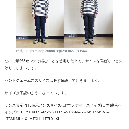
出典 https://shop.zabou.org/?pid=27189664
なので最低3センチは縮むことを想定した上で、サイズを選ばないと失
敗してしまいます。
セントジェームスのサイズは必ず確認していきましょう。
サイズは下記のようになっています。
ランス表示INTL表示メンズサイズ(日本)レディースサイズ(日本)参考ヘ
インズBEEFYT0XXS–XS〜ST1XS–ST3SM–S～MST4MSM～
LT5MLML〜XLMT6LL–LT7LXLXL–