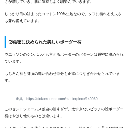
さが増していき、肌に気持ちよく馴染んでいきます。
しっかり目の詰まったコットン100%生地なので、タフに着れる丈夫さ
も兼ね備えています。
②
厳密に決められた美しいボーダー柄
ウエッソンのシンボルとも言えるボーダーのパターンは厳密に決められ
ています。
もちろん袖と身頃の縫い合わせ部分も正確につなぎ合わせられていま
す。
出典 https://otokomaeken.com/masterpiece/140060
このセントジェームス独自の細すぎず、太すぎないピッチの総ボーダー
柄はやはり他のものとは違います。