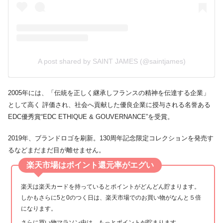
A post shared by SAINT JAMES (@saintjames)
2005年には、「伝統を正しく継承しフランスの精神を伝達する企業」
として高く 評価され、社会へ貢献した優良企業に授与される名誉ある
EDC優秀賞“EDC ETHIQUE & GOUVERNANCE”を受賞。
2019年、ブランドロゴを刷新。130周年記念限定コレクションを発売す
るなどまだまだ目が離せません。
楽天市場はポイント還元率がエグい
楽天は楽天カードを持っているとポイントがどんどん貯まります。
しかもさらに5と0のつく日は、楽天市場でのお買い物がなんと５倍
になります。
さらに買い物マラソン中は、もっとポイントが貯まります。