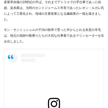
産業革命後の19世紀の半ば、それまでアトリエでの手仕事であった紡
績、染糸業は、当時のセントジェームス市長であったレオン・ルガレ氏
によって工業化され、地域の主要産業となる繊維業の一端を築きまし
た。
モン・サンミッシェルの干潟の牧草で育った羊からとれる良質の羊毛
は、地元の漁師や船乗りたちの大切な仕事着であるマリンセーターを生
み出しました。