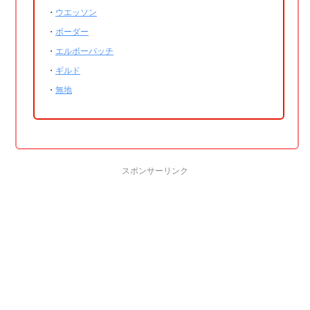
・
ウエッソン
・
ボーダー
・
エルボーパッチ
・
ギルド
・
無地
スポンサーリンク