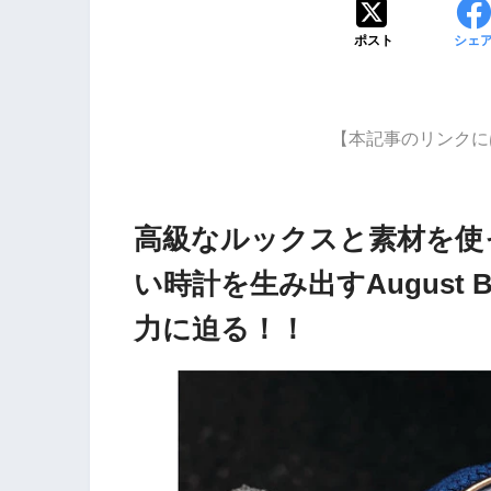
ポスト
シェ
【本記事のリンクに
高級なルックスと素材を使
い時計を生み出すAugust
力に迫る！！