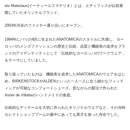
ets.Materiaux(イーティーエスマテリオ）とは、エディフィスが以前展
開していたオリジナルブランド。
2003年渋谷のファイヤー通り沿いにオープン。
1994年にパリの4区に生まれたANATOMICAのスタイルに共感し、ヨー
ロッパのメンズファッションの歴史と伝統、品質と機能美の追求をブラ
ンドのアイデンティティとして「伝統的なヨーロッパのワークウェア」
をテーマにしていました。
取り扱っていたものは、機能美を追求したANATOMICAのウエアをはじ
め、BIRKENSTOCKやALDENといった一人一人に合う細かなフィッテ
ィングが可能なコンフォートシューズ、昔ながらの製法で作られた
Astier de Villatteのハンドメイドの食器。
伝統的なディテールを大切に作られたオリジナルウエアなど、その当時
セレクトショップブームの最中にあっても異才を放った存在でした。