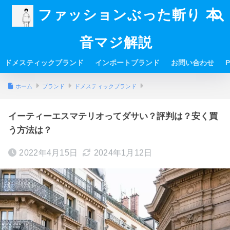
ファッションぶった斬り 本
音マジ解説
ドメスティックブランド
インポートブランド
お問い合わせ
P
ホーム
ブランド
ドメスティックブランド
イーティーエスマテリオってダサい？評判は？安く買
う方法は？
2022年4月15日
2024年1月12日