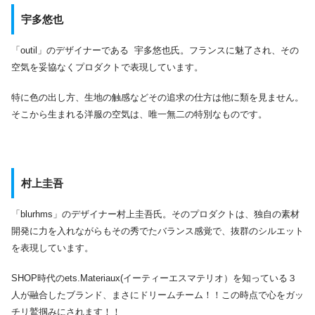
宇多悠也
「outil」のデザイナーである 宇多悠也氏。フランスに魅了され、その
空気を妥協なくプロダクトで表現しています。
特に色の出し方、生地の触感などその追求の仕方は他に類を見ません。
そこから生まれる洋服の空気は、唯一無二の特別なものです。
村上圭吾
「blurhms」のデザイナー村上圭吾氏。そのプロダクトは、独自の素材
開発に力を入れながらもその秀でたバランス感覚で、抜群のシルエット
を表現しています。
SHOP時代のets.Materiaux(イーティーエスマテリオ）を知っている３
人が融合したブランド、まさにドリームチーム！！この時点で心をガッ
チリ鷲掴みにされます！！