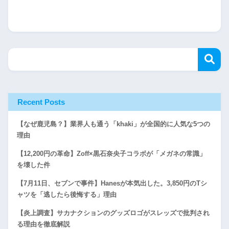
Recent Posts
【なぜ鹿児島？】業界人も通う「khaki」が全国的に人気な5つの
理由
【12,200円の革命】Zoff×黒石奈央子コラボが「メガネの常識」
を壊した件
【7月11日、セブンで事件】Hanesが本気出した。3,850円のTシ
ャツを「逃したら後悔する」理由
【炎上調査】サカナクションのグッズロゴがスレッズで批判され
る理由を徹底解説