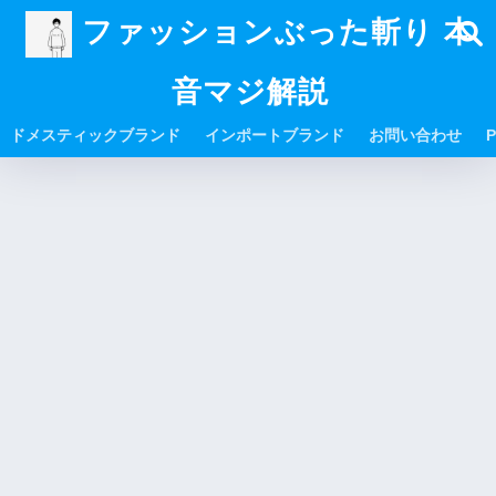
ファッションぶった斬り 本
音マジ解説
ドメスティックブランド
インポートブランド
お問い合わせ
P