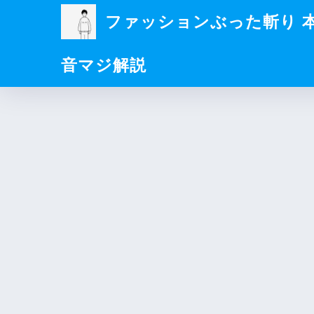
ファッションぶった斬り 
音マジ解説