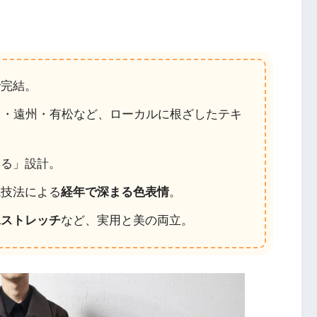
で完結。
州・遠州・有松など、ローカルに根ざしたテキ
える」設計。
統技法による
経年で深まる色表情
。
水ストレッチ
など、実用と美の両立。