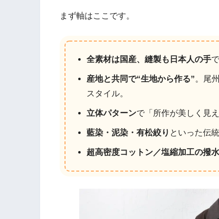
まず軸はここです。
全素材は国産、縫製も日本人の手
産地と共同で“生地から作る”
。尾
スタイル。
立体パターン
で「所作が美しく見
藍染・泥染・有松絞り
といった伝
超高密度コットン／塩縮加工の撥