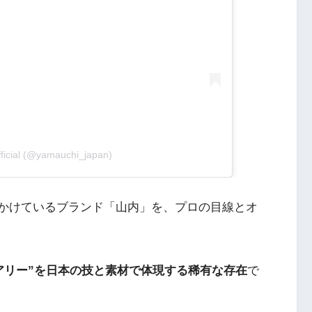
ficial (@yamauchi_japan)
いかけているブランド「山内」を、プロの目線とオ
アリー”を日本の技と素材で体現する稀有な存在
で