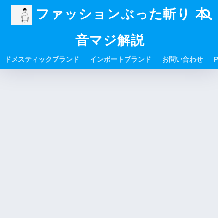
ファッションぶった斬り 本
音マジ解説
ドメスティックブランド
インポートブランド
お問い合わせ
P