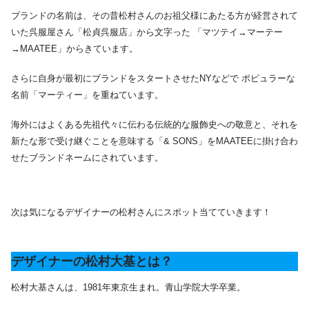
ブランドの名前は、その昔松村さんのお祖父様にあたる方が経営されて
いた呉服屋さん「松貞呉服店」から文字った 「マツテイ→マーテー
→MAATEE」からきています。
さらに自身が最初にブランドをスタートさせたNYなどで ポピュラーな
名前「マーティー」を重ねています。
海外にはよくある先祖代々に伝わる伝統的な服飾史への敬意と、それを
新たな形で受け継ぐことを意味する「& SONS」をMAATEEに掛け合わ
せたブランドネームにされています。
次は気になるデザイナーの松村さんにスポット当てていきます！
デザイナーの松村大基とは？
松村大基さんは、1981年東京生まれ。青山学院大学卒業。