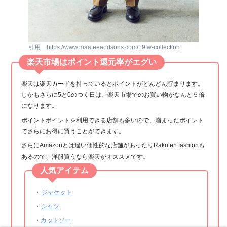
引用 https://www.maateeandsons.com/19fw-collection
楽天市場はポイント還元率がエグい
楽天は楽天カードを持っているとポイントがどんどん貯まります。
しかもさらに5と0のつく日は、楽天市場でのお買い物がなんと５倍
になります。
ポイントポイントを利用できる店舗も多いので、溜まったポイント
でさらにお得に買うことができます。
さらにAmazonとは違い個性的な店舗があったりRakuten fashionも
あるので、洋服買うなら楽天がオススメです。
人気アイテム
・
ジャケット
・
シャツ
・
カットソー