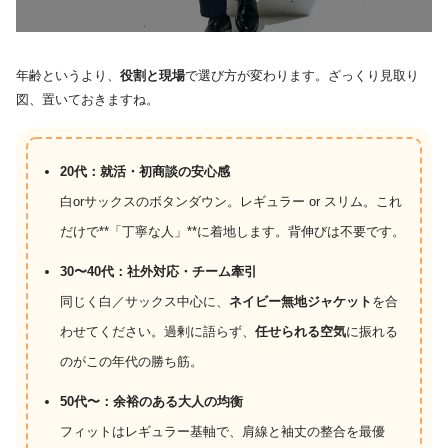
年齢というより、
役割と現場
で選び方が変わります。ざっくり見取り
図、置いておきますね。
20代：就活・初商談の安心感
白orサックスのボタンダウン。レギュラー or スリム。これ
だけで**「丁寧な人」**に着地します。背伸びは不要です。
30〜40代：社外対応・チーム牽引
同じく白／サックス中心に、
ネイビー無地ジャケット
を合
わせてください。過剰に語らず、
任せられる空気
に振れる
のがこの年代の勝ち筋。
50代〜：余裕のある大人の均衡
フィットはレギュラー基軸で、肩線と袖丈の整合を最優