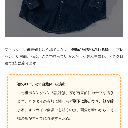
ファッション偏差値を競う場ではなく、
信頼が可視化される場
――プレ
ゼン、初対面、商談。ここで勝っている人たちが選ぶ理由を、オタク目
線で3点に絞ります。
襟のロールが“自然体”を演出
元祖ボタンダウンの設計は、襟が自立的にカーブを描き
ます。ネクタイの有無に関わらず
顎下に影ができ、顔が締
まる
。オンライン会議でも効くのは、画角が狭いからこそ
襟の形がすべてに直結するため。