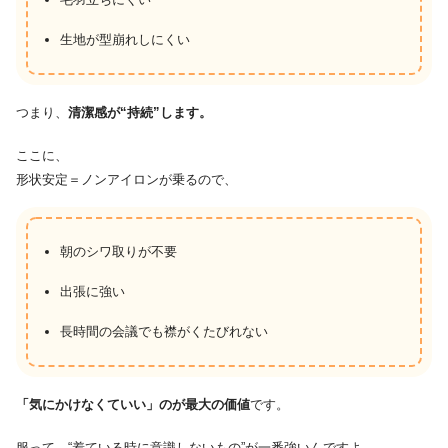
生地が型崩れしにくい
つまり、
清潔感が“持続”します。
ここに、
形状安定＝ノンアイロンが乗るので、
朝のシワ取りが不要
出張に強い
長時間の会議でも襟がくたびれない
「気にかけなくていい」のが最大の価値
です。
服って、“着ている時に意識しないもの”が一番強いんですよ。