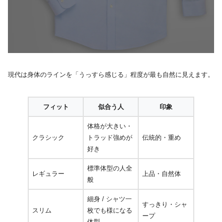
現代は身体のラインを「うっすら感じる」程度が最も自然に見えます。
フィット
似合う人
印象
体格が大きい・
クラシック
トラッド強めが
伝統的・重め
好き
標準体型の人全
レギュラー
上品・自然体
般
細身 / シャツ一
すっきり・シャ
スリム
枚でも様になる
ープ
体型