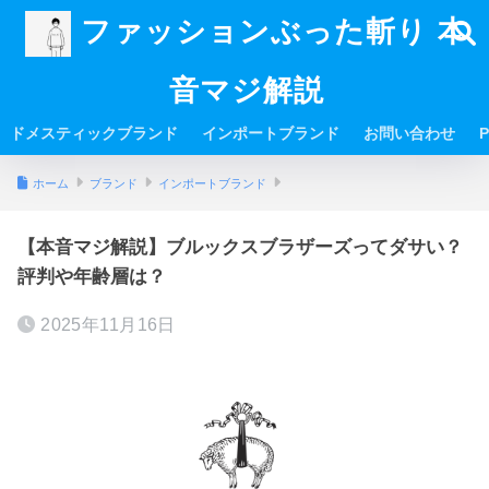
ファッションぶった斬り 本
音マジ解説
ドメスティックブランド
インポートブランド
お問い合わせ
P
ホーム
ブランド
インポートブランド
【本音マジ解説】ブルックスブラザーズってダサい？
評判や年齢層は？
2025年11月16日