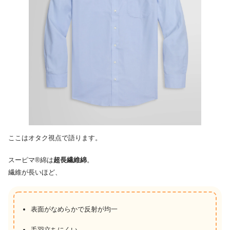
ここはオタク視点で語ります。
スーピマ®綿は
超長繊維綿
。
繊維が長いほど、
表面がなめらかで反射が均一
毛羽立ちにくい