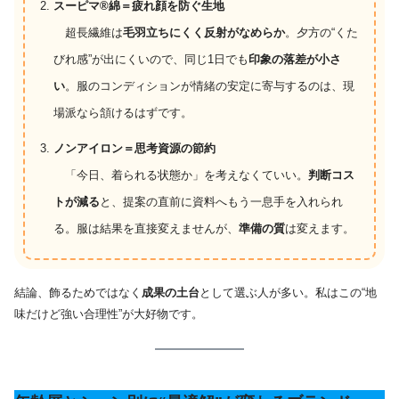
スーピマ®綿＝疲れ顔を防ぐ生地
超長繊維は
毛羽立ちにくく反射がなめらか
。夕方の“くた
びれ感”が出にくいので、同じ1日でも
印象の落差が小さ
い
。服のコンディションが情緒の安定に寄与するのは、現
場派なら頷けるはずです。
ノンアイロン＝思考資源の節約
「今日、着られる状態か」を考えなくていい。
判断コス
トが減る
と、提案の直前に資料へもう一息手を入れられ
る。服は結果を直接変えませんが、
準備の質
は変えます。
結論、飾るためではなく
成果の土台
として選ぶ人が多い。私はこの“地
味だけど強い合理性”が大好物です。