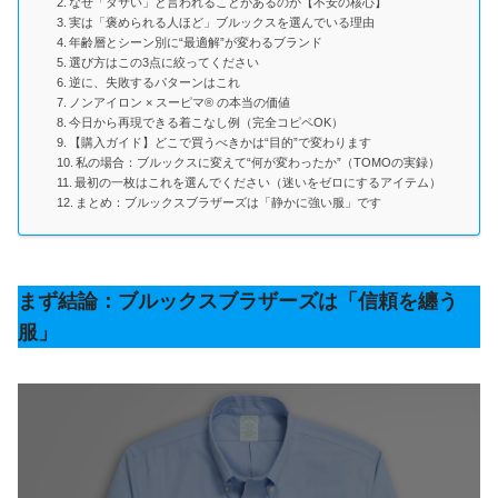
なぜ「ダサい」と言われることがあるのか【不安の核心】
実は「褒められる人ほど」ブルックスを選んでいる理由
年齢層とシーン別に“最適解”が変わるブランド
選び方はこの3点に絞ってください
逆に、失敗するパターンはこれ
ノンアイロン × スーピマ® の本当の価値
今日から再現できる着こなし例（完全コピペOK）
【購入ガイド】どこで買うべきかは“目的”で変わります
私の場合：ブルックスに変えて“何が変わったか”（TOMOの実録）
最初の一枚はこれを選んでください（迷いをゼロにするアイテム）
まとめ：ブルックスブラザーズは「静かに強い服」です
まず結論：ブルックスブラザーズは「信頼を纏う
服」