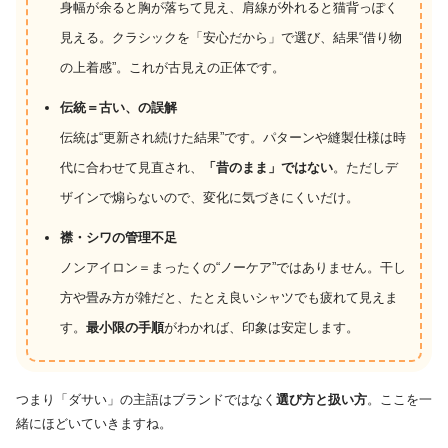
身幅が余ると胸が落ちて見え、肩線が外れると猫背っぽく
見える。クラシックを「安心だから」で選び、結果“借り物
の上着感”。これが古見えの正体です。
伝統＝古い、の誤解
伝統は“更新され続けた結果”です。パターンや縫製仕様は時
代に合わせて見直され、
「昔のまま」ではない
。ただしデ
ザインで煽らないので、変化に気づきにくいだけ。
襟・シワの管理不足
ノンアイロン＝まったくの“ノーケア”ではありません。干し
方や畳み方が雑だと、たとえ良いシャツでも疲れて見えま
す。
最小限の手順
がわかれば、印象は安定します。
つまり「ダサい」の主語はブランドではなく
選び方と扱い方
。ここを一
緒にほどいていきますね。