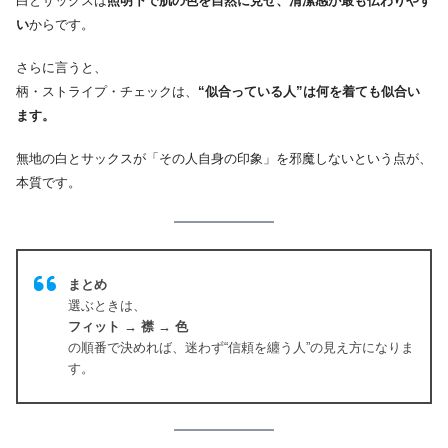
白とサックスは
照明下で肌の色を自然に見せ、清潔感が最も伝わりやす
い
からです。
さらに言うと、
柄・ストライプ・チェックは、
“似合っている人”は何を着ても似合い
ます。
無地の白とサックスが「その人自身の印象」を邪魔しないという点が、
本質です。
まとめ
選ぶときは、
フィット → 襟 → 色
の順番で決めれば、迷わず“信頼を纏う人”の見え方になりま
す。