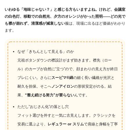
いわゆる「地味じゃない？」と感じる方もいますよね。けれど、会議室
の白色灯、移動での自然光、夕方のオレンジがかった照明――どの光で
も襟が崩れず、清潔感が減衰しない
服は、現場に出るほど価値がわかり
ます。
なぜ「きちんとして見える」のか
元祖ボタンダウンの襟設計がまず効きます。襟先（ロー
ル）のカーブが自然に“立つ”ので、顔まわりの見え方が終日
ブレにくい。さらに
スーピマ®綿
の細く長い繊維が光沢と
耐久を担保。そこへ
ノンアイロン
の形状安定がのる。結
果、
“整え続ける努力”が要らない
んです。
ただし“おじさん化”の落とし穴
フィット選びを外すと一気に古見えします。クラシックを
安易に選ぶより、
レギュラー or スリム
で肩線と身幅を丁寧