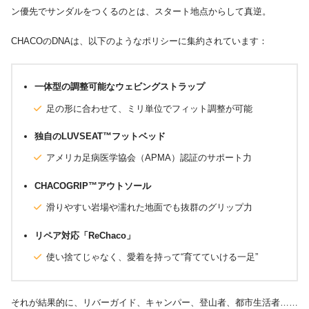
ン優先でサンダルをつくるのとは、スタート地点からして真逆。
CHACOのDNAは、以下のようなポリシーに集約されています：
一体型の調整可能なウェビングストラップ
足の形に合わせて、ミリ単位でフィット調整が可能
独自のLUVSEAT™フットベッド
アメリカ足病医学協会（APMA）認証のサポート力
CHACOGRIP™アウトソール
滑りやすい岩場や濡れた地面でも抜群のグリップ力
リペア対応「ReChaco」
使い捨てじゃなく、愛着を持って“育てていける一足”
それが結果的に、リバーガイド、キャンパー、登山者、都市生活者……