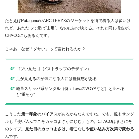
たとえばPatagoniaやARC’TERYXのジャケットを街で着る人は多いけ
れど、あれだって元は“山用”。なのに街で映える。それと同じ構造が、
CHACOにもあるんです。
じゃあ、なぜ「ダサい」って言われるのか？
ゴツい見た目（Zストラップのデザイン）
足が見えるのが気になる人には抵抗感がある
軽量スリッパ系サンダル（例：TevaのVOYAなど）と比べる
と“重そう”
こうした
第一印象のバイアス
があるからなんですね。でも、服もサンダ
ルも「使い込んでこそカッコよさがにじむ」もの。CHACOはまさにそ
のタイプ。
見た目のカッコよさは、着こなしや使い込み方次第で変わる
んです。