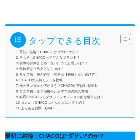
タップできる目次
最初に結論：CHACOは“ダサい”のか？
そもそもCHACOってどんなブランド？
実際の評判まとめ：良い口コミと悪い口コミ
年齢層は？男女どちら向け？
サイズ感・履き心地・注意点【失敗しない選び方】
CHACOの人気モデルを比較
他のサンダルと何が違う？CHACOが選ばれる理由
どこで買える？価格帯とおすすめの購入方法
結局CHACOってダサい？ファッション的な魅力とは？
まとめ：CHACOはどんな人におすすめ？
よくある質問（Q&A）
最初に結論：CHACOは“ダサい”のか？