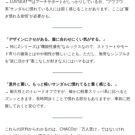
→ LUVSEAT™はアーチサポートがしっかりしている分、“フワフワ
系”サンダルに慣れている人には固く感じることがあります。ここは“履
き慣れる覚悟”が必要かも。
「デザインにクセがある。服に合わせにくい気がする。」
→ 特にZシリーズは“機能性優先”なルックスなので、ストリートやモー
ド寄りの服装とはやや相性が難しいことも。ただし、無骨なシンプルさ
を“逆に活かす”着こなしが好きな人にはハマるはず。
「意外と重い。もっと軽いサンダルに慣れてると重く感じる。」
→ 耐久性とのトレードオフですが、確かに軽量スリッパ系に比べると
ズシッときます。長時間歩くことで慣れる部分もありますが、事前に把
握しておくと安心です。
これらの評判からわかるのは、CHACOが「万人受け」ではないけれ