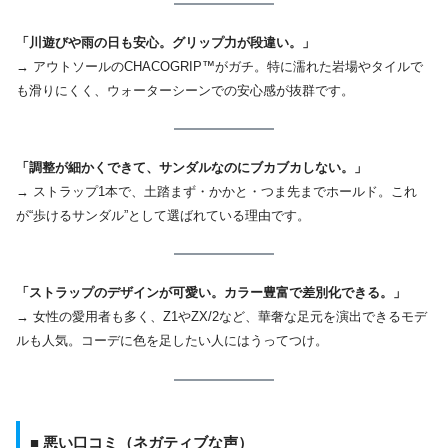
「川遊びや雨の日も安心。グリップ力が段違い。」
→ アウトソールのCHACOGRIP™がガチ。特に濡れた岩場やタイルで
も滑りにくく、ウォーターシーンでの安心感が抜群です。
「調整が細かくできて、サンダルなのにブカブカしない。」
→ ストラップ1本で、土踏まず・かかと・つま先までホールド。これ
が“歩けるサンダル”として選ばれている理由です。
「ストラップのデザインが可愛い。カラー豊富で差別化できる。」
→ 女性の愛用者も多く、Z1やZX/2など、華奢な足元を演出できるモデ
ルも人気。コーデに色を足したい人にはうってつけ。
■ 悪い口コミ（ネガティブな声）