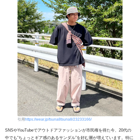
引用
https://wear.jp/tsuna8tsuna8/23233166/
SNSやYouTubeでアウトドアファッションが市民権を得た今、20代の
中でも“ちょっとギア感のあるサンダル”を好む層が増えています。特に