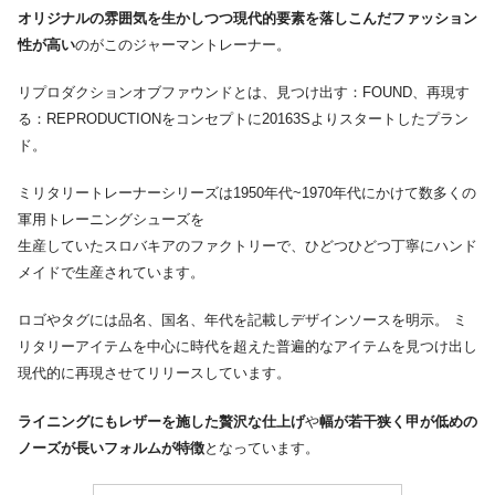
オリジナルの雰囲気を生かしつつ現代的要素を落しこんだファッション
性が高い
のがこのジャーマントレーナー。
リプロダクションオブファウンドとは、見つけ出す：FOUND、再現す
る：REPRODUCTIONをコンセプトに20163Sよりスタートしたプラン
ド。
ミリタリートレーナーシリーズは1950年代~1970年代にかけて数多くの
軍用トレーニングシューズを
生産していたスロバキアのファクトリーで、ひどつひどつ丁寧にハンド
メイドで生産されています。
ロゴやタグには品名、国名、年代を記載しデザインソースを明示。 ミ
リタリーアイテムを中心に時代を超えた普遍的なアイテムを見つけ出し
現代的に再現させてリリースしています。
ライニングにもレザーを施した贅沢な仕上げ
や
幅が若干狭く甲が低めの
ノーズが長いフォルムが特徴
となっています。