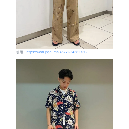
引用
https://wear.jp/journal457x2/24382730/