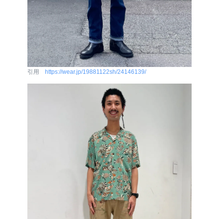
引用
https://wear.jp/19881122sh/24146139/