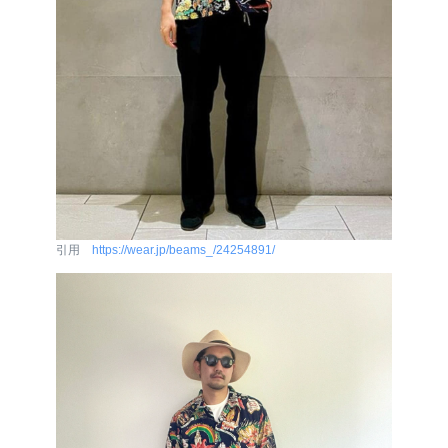
引用
https://wear.jp/beams_/24254891/