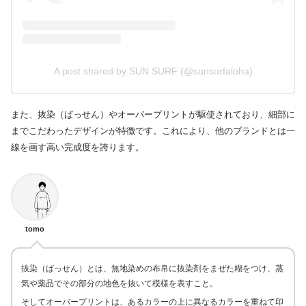
A post shared by SUN SURF (@sunsurfaloha)
また、抜染（ばっせん）やオーバープリントが駆使されており、細部に
までこだわったデザインが特徴です。これにより、他のブランドとは一
線を画す高い完成度を誇ります。
tomo
抜染（ばっせん）とは、無地染めの
布帛
に抜染剤をまぜた
糊
をつけ、蒸
気や薬品でその部分の地色を抜いて模様を表すこと。
そしてオーバープリントは、あるカラーの上に異なるカラーを重ねて印