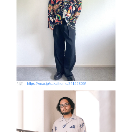
引用
https://wear.jp/sakaihome/24152305/