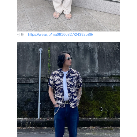
引用
https://wear.jp/ma09160327/24392586/