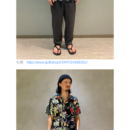
引用
https://wear.jp/BshopSTAFF/24388381/