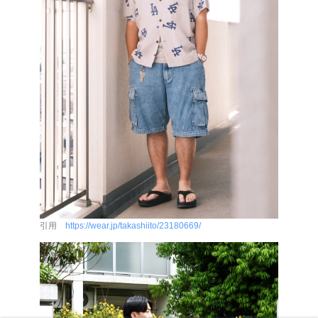
引用
https://wear.jp/takashiito/23180669/