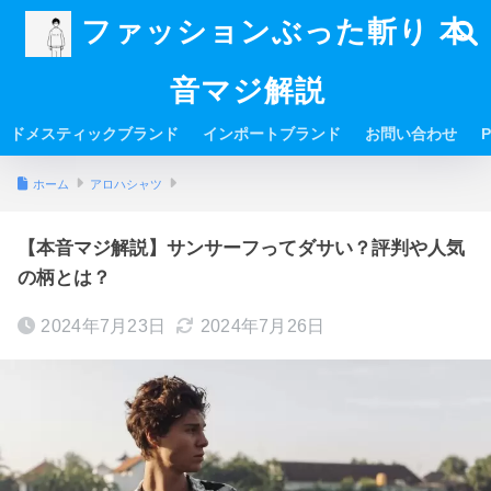
ファッションぶった斬り 本
音マジ解説
ドメスティックブランド
インポートブランド
お問い合わせ
P
ホーム
アロハシャツ
【本音マジ解説】サンサーフってダサい？評判や人気
の柄とは？
2024年7月23日
2024年7月26日