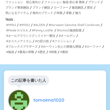
ファッション 初心者向け
ファッション 勉強 初心者 簡単
ブランド
ブランド簡単解説
ブランド解説
ローファー
徹底解説
歴史
気になるアイテム
海外のブランド
特徴
革靴
魅力
TAGS :
99162
99362
ALDEN
Horween Genuine Shell Cordovan
Made in U.S.A.
Penny Loafer
tomoの勉強部屋
オールアラウンドグッドイヤー製法
オールデン
オススメアイテム
の匠の技
ファッション
ブルックスブラザーズ
ホーウィン社との密接な関係
ローファー
勉強
最高の革靴
歴史
特徴
素材
この記事を書いた人
tomoima1020