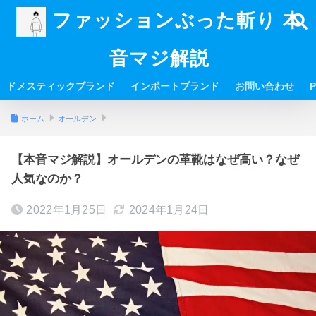
ファッションぶった斬り 本
音マジ解説
ドメスティックブランド
インポートブランド
お問い合わせ
P
ホーム
オールデン
【本音マジ解説】オールデンの革靴はなぜ高い？なぜ
人気なのか？
2022年1月25日
2024年1月24日