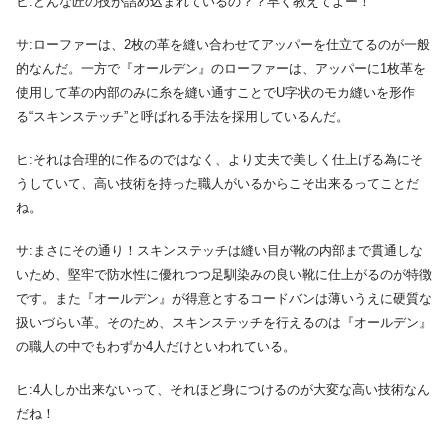
ヒ:どんな匠の技が詰め込まれているの？？早く教えてよー！
サ:ローファーは、2枚の革を縫い合わせてアッパーを仕立てるのが一般
的なんだ。一方で『オールデン』のローファーは、アッパーに1枚革を
使用して革の内部のみに糸を縫い通すことでU字状のモカ縫いを形作
る“スキンステッチ”と呼ばれる手法を採用しているんだ。
ヒ:それは合理的に作るのではなく、より丈夫で美しく仕上げる為にそ
うしていて、高い技術を持った職人がいるからこそ出来るってことだ
ね。
サ:まさにその通り！スキンステッチは縫い目が靴の内部まで貫通しな
いため、堅牢で防水性に優れつつ足馴染みの良い靴に仕上がるのが特徴
です。また『オールデン』が得意とするコードバンは薄いうえに硬質な
扱いづらい革。そのため、スキンステッチを行えるのは『オールデン』
の職人の中でもわずか4人だけといわれている。
ヒ:4人しか出来ないって、それほど身につけるのが大変な高い技術なん
だね！