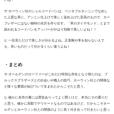
サ:ホーウィン社のシェルコードバンは、ベジタブルタンニンでなめし
た上質な革に、アンニン仕上げで美しく染め上げた至高のもので、カー
フレザーにはない独特の光沢を作り出す。「革のダイヤモンド」とまで
謳われるコードバンをアッパーがやはり別格で美しいよね！！
ヒ:一目見ただけで美しさが分かるよね。正直靴や革を知らない人で
も、良いものだって分かるくらい違うよね！
・まとめ
サ:オールデンのローファーがこれだけ特別な存在となり得たのは、ブ
ルックスブラザーズとの出会いや職人の技巧、ホーウィン社との関係な
ど様々な要因が結びついて生まれたからこそだと思う。
ヒ:確かに名作の裏には歴史ありってよく聞くけど、本当にその通りだ
と思う。確かに高額でデリケートなものではあるけど、だからこそオー
ルデンとホーウィン社との関係のように長く付き合って行きたいと思っ