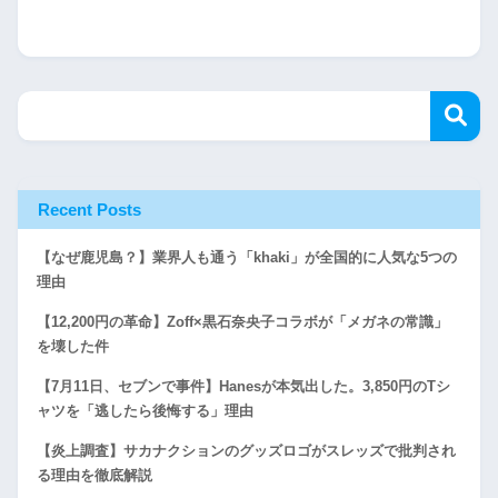
Recent Posts
【なぜ鹿児島？】業界人も通う「khaki」が全国的に人気な5つの
理由
【12,200円の革命】Zoff×黒石奈央子コラボが「メガネの常識」
を壊した件
【7月11日、セブンで事件】Hanesが本気出した。3,850円のTシ
ャツを「逃したら後悔する」理由
【炎上調査】サカナクションのグッズロゴがスレッズで批判され
る理由を徹底解説