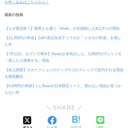
お申し込みはこちらから！
最新の投稿
【なぜ鹿児島？】業界人も通う「khaki」が全国的に人気な5つの理由
【12,200円の革命】Zoff×黒石奈央子コラボが「メガネの常識」を壊し
た件
【7月11日、セブンで事件】Hanesが本気出した。3,850円のTシャツを
「逃したら後悔する」理由
【炎上調査】サカナクションのグッズロゴがスレッズで批判される理由
を徹底解説
【6,600円の奇跡】L.L.Beanの日本限定トート、買わない理由が見つか
らない件
SHARE
LINE
ポスト
シェア
はてブ