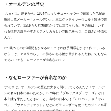
・オールデンの歴史
サ:まずは、歴史から。1884年にマサチューセッツ州で創業した老舗高
級紳士靴メーカー『オールデン』。主にグッドイヤーウェルト製法で造
られていて、1足あたり約3週間かけて仕立てられる。その靴は、いず
れも抜群の履きやすさとアメリカらしい雰囲気をもつ、力強さが特徴な
んだ。
ヒ:1足作るのに3週間もかかるの！？それは手間暇をかけて作っている
からこそ、アメリカらしい力強さのある靴が産まれるんだね。でもなん
でその中でも、ローファーが有名なの？？
・なぜローファーが有名なのか
サ:それは、オールデンの歴史に大きく関わってくるんだよ！オールデ
ンの名が日本に轟いたのが、1979年に『ブルックスブラザーズ』が日
本上陸を果たしたときのこと。当時の日本では『G.H.バス』や『セバ
ゴ』、『ヴァンヂャケット』などのガラスレザーを使ったカジュアル寄
りのビーフロールローファーが一般的だったんだ。