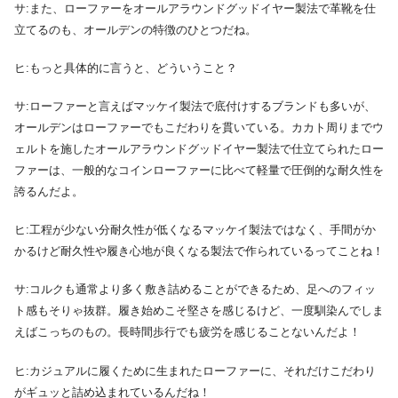
サ:また、ローファーをオールアラウンドグッドイヤー製法で革靴を仕
立てるのも、オールデンの特徴のひとつだね。
ヒ:もっと具体的に言うと、どういうこと？
サ:ローファーと言えばマッケイ製法で底付けするブランドも多いが、
オールデンはローファーでもこだわりを貫いている。カカト周りまでウ
ェルトを施したオールアラウンドグッドイヤー製法で仕立てられたロー
ファーは、一般的なコインローファーに比べて軽量で圧倒的な耐久性を
誇るんだよ。
ヒ:工程が少ない分耐久性が低くなるマッケイ製法ではなく、手間がか
かるけど耐久性や履き心地が良くなる製法で作られているってことね！
サ:コルクも通常より多く敷き詰めることができるため、足へのフィッ
ト感もそりゃ抜群。履き始めこそ堅さを感じるけど、一度馴染んでしま
えばこっちのもの。長時間歩行でも疲労を感じることないんだよ！
ヒ:カジュアルに履くために生まれたローファーに、それだけこだわり
がギュッと詰め込まれているんだね！