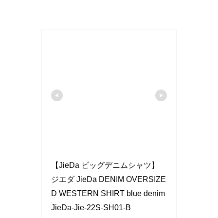
【JieDa ビッグデニムシャツ】 
ジエダ JieDa DENIM OVERSIZE
D WESTERN SHIRT blue denim 
JieDa-Jie-22S-SH01-B