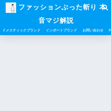
ファッションぶった斬り 本
音マジ解説
ドメスティックブランド
インポートブランド
お問い合わせ
P