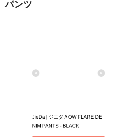
パンツ
JieDa | ジエダ // OW FLARE DE
NIM PANTS - BLACK