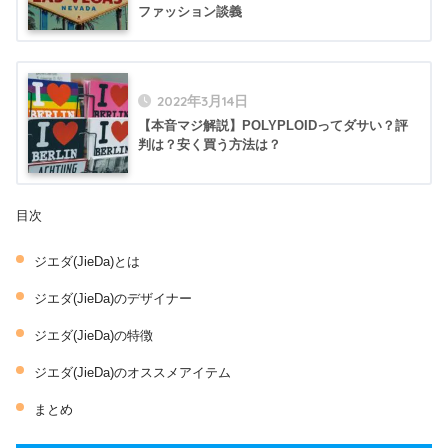
ファッション談義
2022年3月14日
【本音マジ解説】POLYPLOIDってダサい？評
判は？安く買う方法は？
目次
ジエダ(JieDa)とは
ジエダ(JieDa)のデザイナー
ジエダ(JieDa)の特徴
ジエダ(JieDa)のオススメアイテム
まとめ