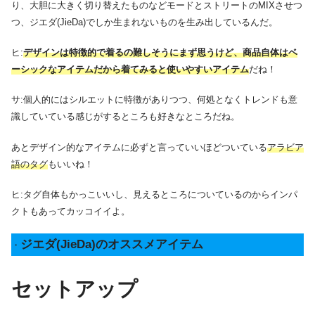
り、大胆に大きく切り替えたものなどモードとストリートのMIXさせつ
つ、ジエダ(JieDa)でしか生まれないものを生み出しているんだ。
ヒ:
デザインは特徴的で着るの難しそうにまず思うけど、商品自体はベ
ーシックなアイテムだから着てみると使いやすいアイテム
だね！
サ:個人的にはシルエットに特徴がありつつ、何処となくトレンドも意
識していている感じがするところも好きなところだね。
あとデザイン的なアイテムに必ずと言っていいほどついている
アラビア
語のタグ
もいいね！
ヒ:タグ自体もかっこいいし、見えるところについているのからインパ
クトもあってカッコイイよ。
ジエダ(JieDa)のオススメアイテム
・
セットアップ