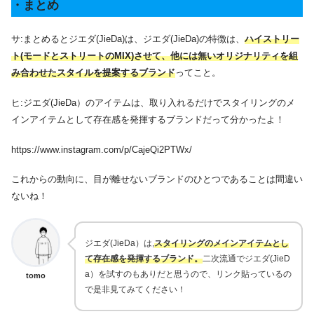
・まとめ
サ:まとめるとジエダ(JieDa)は、ジエダ(JieDa)の特徴は、
ハイストリー
ト(モードとストリートのMIX)させて、他には無いオリジナリティを組
み合わせたスタイルを提案するブランド
ってこと。
ヒ:ジエダ(JieDa）のアイテムは、取り入れるだけでスタイリングのメ
インアイテムとして存在感を発揮するブランドだって分かったよ！
https://www.instagram.com/p/CajeQi2PTWx/
これからの動向に、目が離せないブランドのひとつであることは間違い
ないね！
ジエダ(JieDa）は,
スタイリングのメインアイテムとし
て存在感を発揮するブランド。
二次流通でジエダ(JieD
a）を試すのもありだと思うので、リンク貼っているの
tomo
で是非見てみてください！