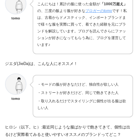
こんにちは！累計の服に使った金額が
「1000万超え」
の、三度の飯より服が好きな
ブロガーのtomo
です！私
は、古着からドメスティック、インポートブランドま
tomo
で様々な服を実際に買って、着てきた経験を元にブラ
ンドを解説しています。ブログを読んでさらにファッ
ションが好きになってもらう為に、ブログを運営して
います♪
ジエダ(JieDa)は、こんな人にオススメ！
・モードの服が好きなだけど、独自性が欲しい人
・ストリートが好きだけど、同じで飽きてきた人
tomo
・取り入れるだけでスタイリングに個性が出る服は欲
しい人
ヒロシ（以下。ヒ）:最近同じような服ばかりで飽きてきて、個性は出
るけど実際着てみると使いやすいオススメのブランドってどこ？