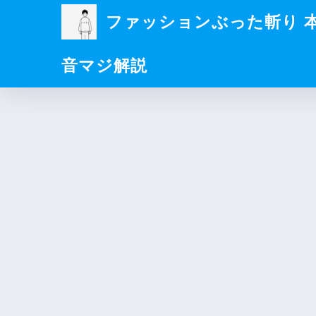
ファッションぶった斬り 
音マジ解説