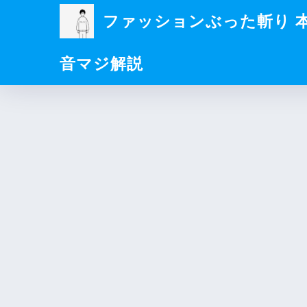
ファッションぶった斬り 
音マジ解説