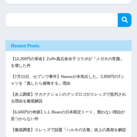
Recent Posts
【12,200円の革命】Zoff×黒石奈央子コラボが「メガネの常識」
を壊した件
【7月11日、セブンで事件】Hanesが本気出した。3,850円のTシ
ャツを「逃したら後悔する」理由
【炎上調査】サカナクションのグッズロゴがスレッズで批判され
る理由を徹底解説
【6,600円の奇跡】L.L.Beanの日本限定トート、買わない理由が
見つからない件
【徹底調査】スレッズで話題「ハルキの古着」炎上の真相を解説