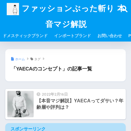
ファッションぶった斬り 本
音マジ解説
ドメスティックブランド
インポートブランド
お問い合わせ
P
ホーム
タグ
「YAECAのコンセプト」の記事一覧
2022年2月16日
【本音マジ解説】YAECAってダサい？年
齢層や評判は？
スポンサーリンク