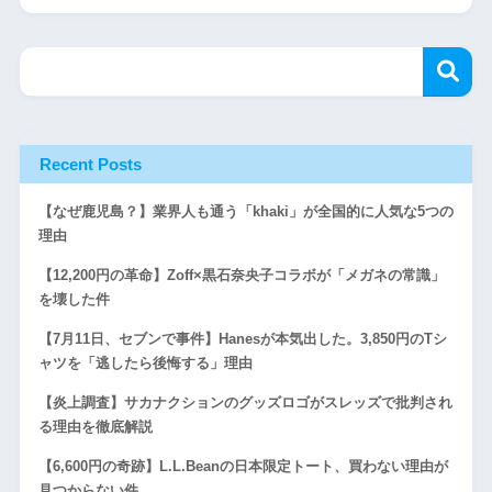
Recent Posts
【なぜ鹿児島？】業界人も通う「khaki」が全国的に人気な5つの
理由
【12,200円の革命】Zoff×黒石奈央子コラボが「メガネの常識」
を壊した件
【7月11日、セブンで事件】Hanesが本気出した。3,850円のTシ
ャツを「逃したら後悔する」理由
【炎上調査】サカナクションのグッズロゴがスレッズで批判され
る理由を徹底解説
【6,600円の奇跡】L.L.Beanの日本限定トート、買わない理由が
見つからない件