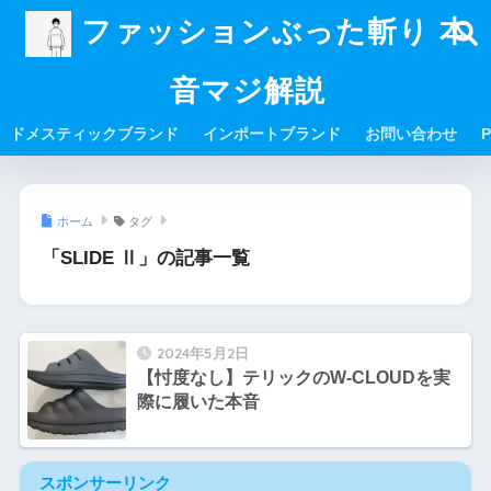
ファッションぶった斬り 本
音マジ解説
ドメスティックブランド
インポートブランド
お問い合わせ
P
ホーム
タグ
「SLIDE Ⅱ」の記事一覧
2024年5月2日
【忖度なし】テリックのW-CLOUDを実
際に履いた本音
スポンサーリンク